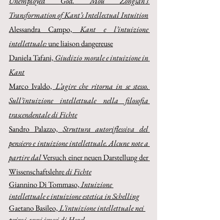
Unemployed God. Mou Zongsan’s 
Transformation of Kant’s Intellectual Intuition
Alessandra Campo, 
Kant e l’intuizione 
intellettuale: 
une liaison dangereuse
Daniela Tafani, 
Giudizio morale e intuizione in 
Kant
Marco Ivaldo, 
L’agire che ritorna in se stesso. 
Sull’intuizione intellettuale nella filosofia 
trascendentale di Fichte
Sandro Palazzo, 
Struttura autoriflessiva del 
pensiero e intuizione intellettuale. Alcune note a 
partire dal 
Versuch einer neuen Darstellung der 
Wissenschaftslehre 
di Fichte
Giannino Di Tommaso, 
Intuizione 
intellettuale e intuizione estetica in Schelling
Gaetano Basileo, 
L’intuizione intellettuale nei 
primi anni jenesi di Hegel