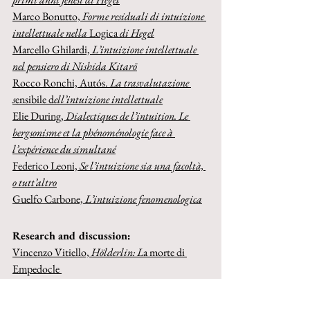
Marco Bonutto, 
Forme residuali di intuizione 
intellettuale nella 
Logica 
di Hegel
Marcello Ghilardi, 
L’intuizione intellettuale 
nel pensiero di Nishida Kitarō
Rocco Ronchi, Autós.
 La trasvalutazione 
s
ensibile d
ell’intuizione intellettuale
Elie During, 
Dialectiques de l’intuition. Le 
bergsonisme et la phénoménologie face à 
l’expérience du simultané
Federico Leoni, 
Se l’intuizione sia una facoltà, 
o tutt’altro
Guelfo Carbone, 
L’intuizione fenomenologica
Research and discussion:
Vincenzo Vitiello, 
Hölderlin: L
a morte di 
Empedocle 
Daniele Meregalli, R
ipensare l’attualismo. 
Prospettive di ricerca attuali sul pensiero di 