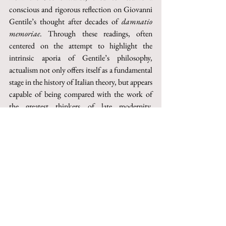
conscious and rigorous reflection on Giovanni 
Gentile’s thought after decades of 
damnatio 
memoriae
. Through these readings, often 
centered on the attempt to highlight the 
intrinsic aporia of Gentile’s philosophy, 
actualism not only offers itself as a fundamental 
stage in the history of Italian theory, but appears 
capable of being compared with the work of 
the greatest thinkers of late modernity, 
constituting a decisive chapter in the long 
process of the crisis of Western metaphysics. In 
an attempt to support this thesis, the article 
ponders actualism in the light of some key 
concepts (“activity”, “immanence”, “praxis”, 
“affirmation”, “form”) and proposes some 
working hypotheses for a possible continuation 
of the research.