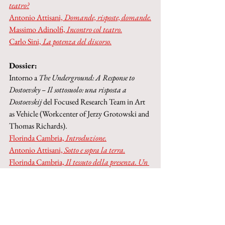
teatro?
Antonio Attisani, 
Domande, risposte, domande.
Massimo Adinolfi, 
Incontro col teatro.
Carlo Sini, 
La potenza del discorso.
Dossier:
Intorno a 
The Underground: A Response to 
Dostoevsky – Il sottosuolo: una risposta a 
Dostoevskij
 del Focused Research Team in Art 
as Vehicle (Workcenter of Jerzy Grotowski and 
Thomas Richards).
Florinda Cambria, 
Introduzione.
Antonio Attisani, 
Sotto e sopra la terra.
Florinda Cambria, 
Il tessuto della presenza. Un 
incontro con Thomas Richards.
Thomas Richards, 
Luci dal sottosuolo. 
Colloquio con Florinda Cambria.
Antonio Attisani, 
Una sessione di canto.