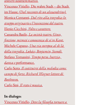
sentiero neodrammatico.
Vincenzo Vitiello, Die wahre Stadt – die Stadt 
im Hause
. (Dal racconto di un alessandrino).
Monica Centanni, 
Dal rito alla tragedia: lo 
strappo originario e l’invenzione del teatro.
Elenio Cicchini, 
Volto e carattere.
Cassandra Basile, 
La società-teatro. Gioco, 
finzione, mimesi e conoscenza di sé in Kant.
Michele Capasso, 
Una via europea al di là 
della tragedia. Lukács, Benjamin, Szondi.
Stefano Tomassini, 
Tempo perso. Inerzia, 
danza e 
performance.
Carlo Serra, 
Il costituirsi della melodia come 
campo di forze. Richard Wagner lettore di 
Beethoven.
Carlo Sini, 
Il resto è musica.
In dialogo:
Vincenzo Vitiello, 
Deve la filosofia tornare a 