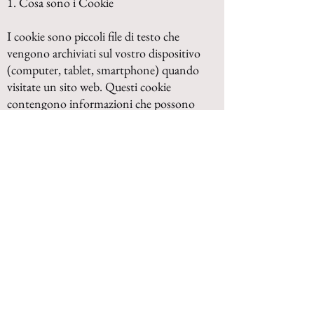
1. Cosa sono i Cookie
I cookie sono piccoli file di testo che
vengono archiviati sul vostro dispositivo
(computer, tablet, smartphone) quando
visitate un sito web. Questi cookie
contengono informazioni che possono
essere lette dal server del sito web ogni
volta che tornate a visitarlo.
2. Cookie utilizzati
Cookie tecnici: sono necessari per il
corretto funzionamento del nostro Sito
web o applicazione e delle diverse
opzioni o servizi offerti, come controllo
del traffico e comunicazione di dati,
identificazione di sessione, accesso ad
aree personali o riservate, salvataggio di