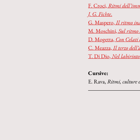
F. Croci, 
Ritmi dell’imma
J. G. Fichte
.
G. Maspero, 
Il ritmo ina
M. Moschini, 
Sul ritmo 
D. Mogetta, 
Con Celati 
C. Meazza, 
Il terzo dell’
T. Di Dio, 
Nel labirinto
Cursive:
E. Rava, 
Ritmi, culture e