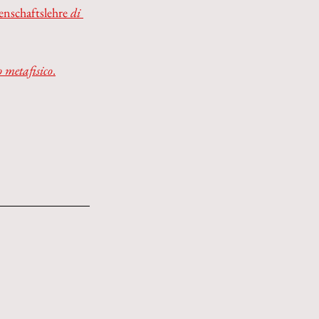
enschaftslehre
 di 
o metafisico
.