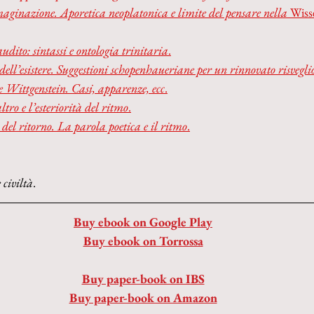
ginazione. Aporetica neoplatonica e limite del pensare nella 
Wiss
udito: sintassi e ontologia trinitaria
.
dell’esistere. Suggestioni schopenhaueriane per un rinnovato risvegli
e Wittgenstein. Casi, apparenze, ecc
.
altro e l’esteriorità del ritmo
.
 del ritorno. La parola poetica e il ritmo
.
 civiltà
.
Buy ebook on Google Play
Buy ebook on Torrossa
Buy paper-book on IBS
Buy paper-book on Amazon