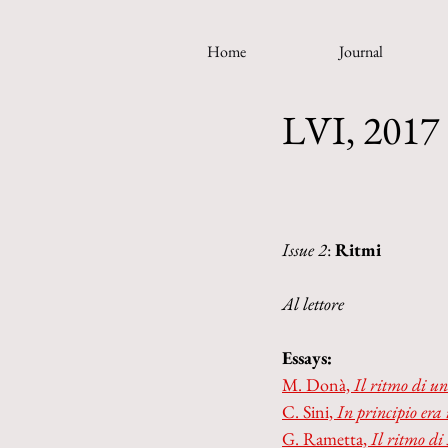
Home
Journal
LVI, 2017 
Issue 2
: 
Ritmi
Al lettore
Essays:
M. Donà, 
Il ritmo di un
C. Sini, 
In principio era 
G. Rametta, 
Il ritmo di 