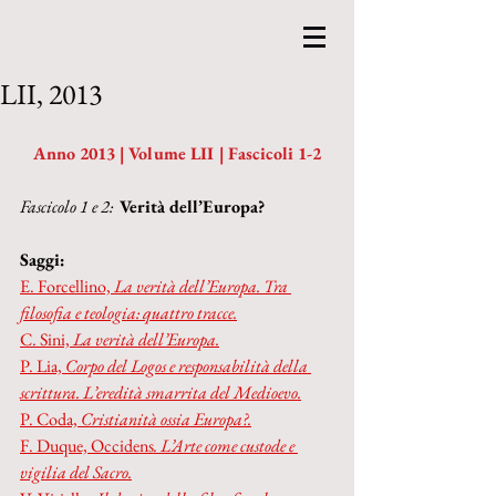
LII, 2013
Anno 2013 | Volume LII | Fascicoli 1-2
Fascicolo 1 e 2:  
Verità dell’Europa?
Saggi:
E. Forcellino, 
La verità dell’Europa. Tra 
filosofia e teologia: quattro tracce.
C. Sini,
 La verità dell’Europa.
P. Lia,
 Corpo del Logos e responsabilità della 
scrittura. L’eredità smarrita del Medioevo.
P. Coda, 
Cristianità ossia Europa?.
F. Duque,
Occidens
. L’Arte come custode e 
vigilia del Sacro.