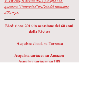
V. Vitiello,
 Il destino della filosofia e la 
questione “Università” nell’età del tramonto 
d’Europa.
Riedizione 2016 in occasione dei 60 anni 
della Rivista
Acquista ebook su Torrossa
Acquista cartaceo su Amazon
Acquista cartaceo su IBS
© 2023 by Inschibboleth edizioni - Roma
redazione@inschibbolethedizioni.com
Privacy
Iscriviti alla nostra mailing list