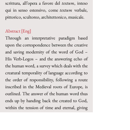
scrittura, all’opera a favore del 
textum
, inteso 
qui in senso estensivo, come 
textum 
verbale, 
pittorico, scultoreo, architettonico, musicale. 
Abstract [Eng] 
Through an interpretative paradigm based 
upon the correspondence between the creative 
and saving modernity of the word of God – 
His Verb-Logos – and the answering echo of 
the human word, a survey which deals with the 
creatural temporality of language according to 
the order of responsibility, following a route 
inscribed in the Medieval roots of Europe, is 
outlined. The answer of the human word thus 
ends up by handing back the created to God, 
within the tension of time and eternal, giving 
the right significance to the “body” of the logos 
in so far as writing, to the work in favour of the 
textum
, here meant in an extensive sense, as 