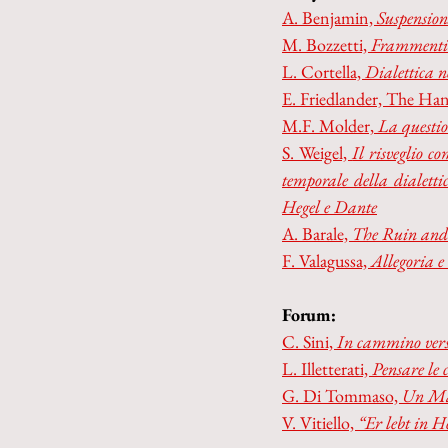
A. Benjamin, 
Suspension
M. Bozzetti, 
Frammenti d
L. Cortella, 
Dialettica n
E. Friedlander, The Han
M.F. Molder,
 La questio
S. Weigel, 
Il risveglio c
temporale della dialetti
Hegel e Dante
A. Barale, 
The Ruin and 
F. Valagussa, 
Allegoria e
Forum:
C. Sini, 
In cammino verso
L. Illetterati, 
Pensare le 
G. Di Tommaso, 
Un Mae
V. Vitiello, 
“Er lebt in H