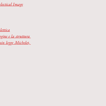
alectical Image
lettica
ine e la struttura 
in legge Michelet, 