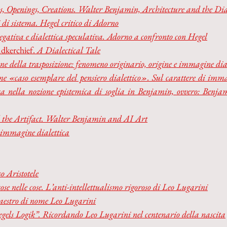
s, Openings, Creations. Walter Benjamin, Architecture and the Di
i sistema. Hegel critico di Adorno
egativa e dialettica speculativa. Adorno a confronto con Hegel
dkerchief.
 A Dialectical Tale
ne della trasposizione: fenomeno originario, origine e immagine dia
ome «caso esemplare del pensiero dialettico». Sul carattere di immag
ca nella nozione epistemica di soglia in Benjamin, ovvero: Benjam
the Artifact. Walter Benjamin and AI Art
 immagine dialettica
 Aristotele
cose nelle cose. L’anti-intellettualismo rigoroso di Leo Lugarini
stro di nome Leo Lugarini
egels Logik”. Ricordando Leo Lugarini nel centenario della nascita