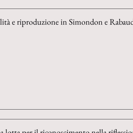
alità e riproduzione in Simondon e Rabau
la lotta per il riconoscimento nella rifless