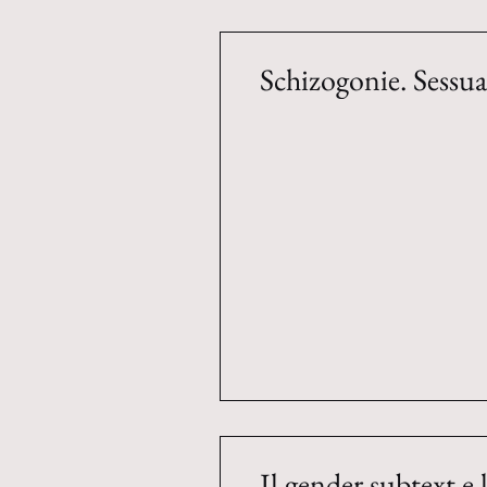
Schizogonie. Sessu
Il gender subtext e 