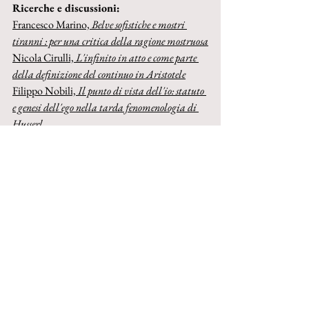
Ricerche e discussioni:
Francesco Marino, 
Belve sofistiche e mostri 
tiranni : per una critica della ragione mostruosa
Nicola Cirulli, 
L'infinito in atto e come parte 
della definizione del continuo in Aristotele
Filippo Nobili, 
Il punto di vista dell'io: statuto 
e genesi dell'ego nella tarda fenomenologia di 
Husserl
Agostino Cera, 
Nullo agere sine intelligere: la 
questione somatica nel tempo dell'infosfera
Acquista cartaceo su IBS
Acquista cartaceo su Amazon
Acquista ebook su Torrossa
© 2023 by Inschibboleth edizioni - Roma
redazione@inschibbolethedizioni.com