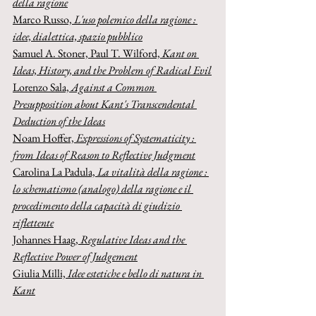
della ragione
Marco Russo, 
L'uso polemico della ragione : 
idee, dialettica, spazio pubblico
Samuel A. Stoner, Paul T. Wilford, 
Kant on 
Ideas, History, and the Problem of Radical Evil
Lorenzo Sala, 
Against a Common 
Presupposition about Kant's Transcendental 
Deduction of the Ideas
Noam Hoffer, 
Expressions of Systematicity : 
from Ideas of Reason to Reflective Judgment
Carolina La Padula, 
La vitalità della ragione : 
lo schematismo (analogo) della ragione e il 
procedimento della capacità di giudizio 
riflettente
Johannes Haag, 
Regulative Ideas and the 
Reflective Power of Judgement
Giulia Milli, 
Idee estetiche e bello di natura in 
Kant