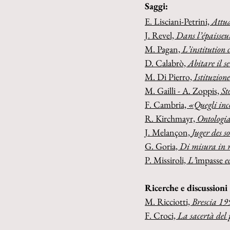
Saggi:
E. Lisciani-Petrini, 
Attua
J. Revel, 
Dans l’épaisseu
M. Pagan, 
L’institution 
D. Calabrò, 
Abitare il s
M. Di Pierro, 
Istituzion
M. Gailli - A. Zoppis, 
St
F. Cambria, 
«Quegli inco
R. Kirchmayr, 
Ontologia
J. Melançon, 
Juger des s
G. Goria, 
Di misura in m
P. Missiroli, 
L’
impasse 
e
Ricerche e discussioni
M. Ricciotti, 
Brescia 199
F. Croci, 
La sacertà del 