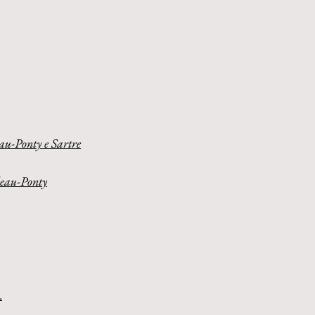
au-Ponty e Sartre
rleau-Ponty
.