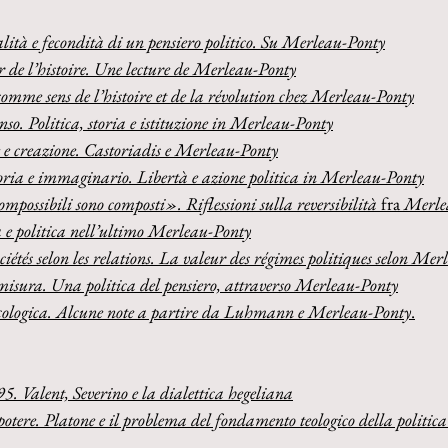
lità e fecondità di un pensiero politico. Su Merleau-Ponty
r de l’histoire. Une lecture de Merleau-Ponty
comme sens de l’histoire et de la révolution chez Merleau-Ponty
enso. Politica, storia e istituzione in Merleau-Ponty
e e creazione. Castoriadis e Merleau-Ponty
oria e immaginario. Libertà e azione politica in Merleau-Ponty
mpossibili sono composti». Riflessioni sulla reversibilità 
fra
 Merle
 e politica nell’ultimo Merleau-Ponty
ociétés selon les relations. La valeur des régimes politiques selon Me
isura. Una politica del pensiero, attraverso Merleau-Ponty
cologica. Alcune note a partire da Luhmann e Merleau-Ponty
.
5. Valent, Severino e la dialettica hegeliana
potere. Platone e il problema del fondamento teologico della politica