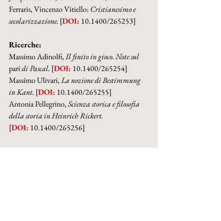
Ferraris, Vincenzo Vitiello: 
Cristianesimo e 
secolarizzazione. 
[
DOI:
 10.1400/265253]
Ricerche:
Massimo Adinolfi, 
Il finito in gioco. Note sul 
pari
 di Pascal. 
[
DOI:
 10.1400/265254]
Massimo Ulivari, 
La nozione di Bestimmung 
in Kant. 
[
DOI:
 10.1400/265255]
Antonia Pellegrino, 
Scienza storica e filosofia 
della storia in Heinrich Rickert.
[
DOI:
 10.1400/265256]
Recensioni: [
DOI:
 10.1400/265257]
Renaud Barbaras, 
Le toumant de l'expérience. 
Recherches sur la philosophie de Merleau-Ponty
(Enrica Lisciani-Petrini).
Pier Aldo Rovati, 
Il paiolo bucato. La nostra 
condizione paradossale
 (Enrica Lisciani-Petrini).