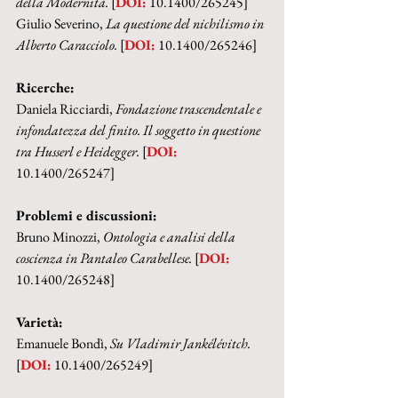
della Modernità. 
[
DOI:
 10.1400/265245]
Giulio Severino, 
La questione del nichilismo in 
Alberto Caracciolo. 
[
DOI:
 10.1400/265246]
Ricerche:
Daniela Ricciardi, 
Fondazione trascendentale e 
infondatezza del finito. Il soggetto in questione 
tra Husserl e Heidegger. 
[
DOI:
10.1400/265247]
Problemi e discussioni:
Bruno Minozzi, 
Ontologia e analisi della 
coscienza in Pantaleo Carabellese. 
[
DOI:
10.1400/265248]
Varietà:
Emanuele Bondì, 
Su Vladimir Jankélévitch. 
[
DOI:
 10.1400/265249]