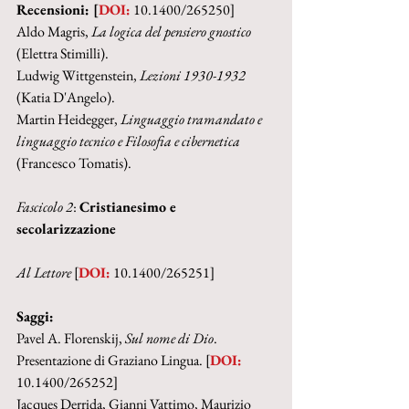
Recensioni: [
DOI:
 10.1400/265250]
Aldo Magris,
 La logica del pensiero gnostico 
(Elettra Stimilli).
Ludwig Wittgenstein, 
Lezioni 1930-1932 
(Katia D'Angelo).
Martin Heidegger, 
Linguaggio tramandato e 
linguaggio tecnico e Filosofia e cibernetica
(Francesco Tomatis).
Fascicolo 2
: 
Cristianesimo e 
secolarizzazione
Al Lettore
 [
DOI:
 10.1400/265251]
Saggi:
Pavel A. Florenskij, 
Sul nome di Dio
. 
Presentazione di Graziano Lingua. [
DOI:
10.1400/265252]
Jacques Derrida, Gianni Vattimo, Maurizio 