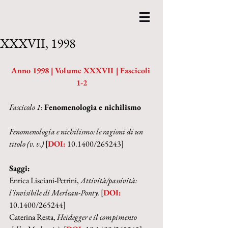
XXXVII, 1998
Anno 1998 | Volume XXXVII | Fascicoli 
1-2
Fascicolo 1
: 
Fenomenologia e nichilismo
Fenomenologia e nichilismo: le ragioni di un 
titolo (v. v.) 
[
DOI:
 10.1400/265243]
Saggi:
Enrica Lisciani-Petrini, 
Attività/passività: 
l'invisibile di Merleau-Ponty. 
[
DOI:
10.1400/265244]
Caterina Resta, 
Heidegger e il compimento 