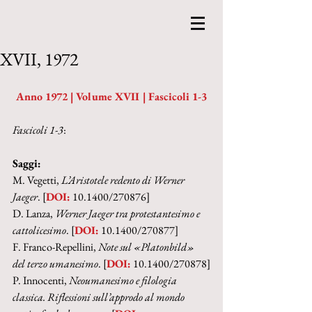
XVII, 1972
Anno 1972 | Volume XVII | Fascicoli 1-3
Fascicoli 1-3
:
Saggi:
M. Vegetti, 
L’Aristotele redento di Werner 
Jaeger
. [
DOI:
 10.1400/270876]
D. Lanza, 
Werner Jaeger tra protestantesimo e 
cattolicesimo
. [
DOI:
 10.1400/270877]
F. Franco-Repellini, 
Note sul «Platonbild» 
del terzo umanesimo
. [
DOI:
 10.1400/270878]
P. Innocenti, 
Neoumanesimo e filologia 
classica. Riflessioni sull’approdo al mondo 