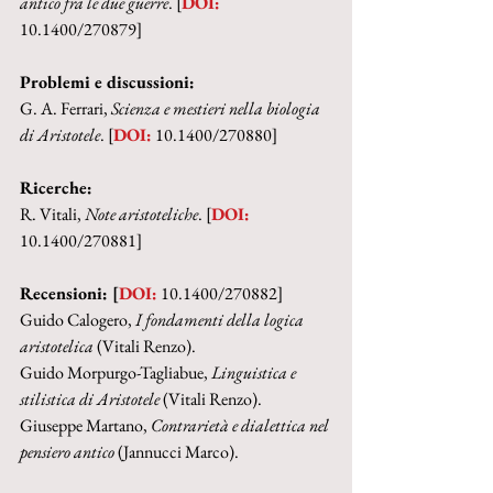
antico fra le due guerre
. [
DOI:
10.1400/270879]
Problemi e discussioni:
G. A. Ferrari, 
Scienza e mestieri nella biologia 
di Aristotele
. [
DOI:
 10.1400/270880]
Ricerche:
R. Vitali, 
Note aristoteliche
. [
DOI:
10.1400/270881]
Recensioni: [
DOI:
 10.1400/270882]
Guido Calogero, 
I fondamenti della logica 
aristotelica 
(Vitali Renzo).
Guido Morpurgo-Tagliabue, 
Linguistica e 
stilistica di Aristotele 
(Vitali Renzo).
Giuseppe Martano, 
Contrarietà e dialettica nel 
pensiero antico 
(Jannucci Marco).