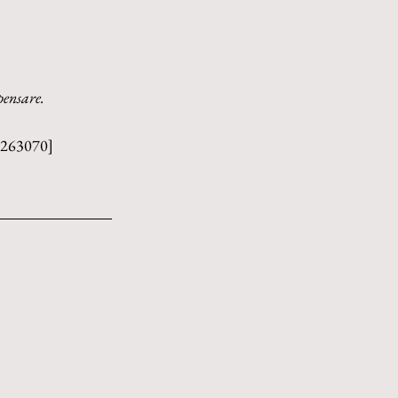
pensare.
/263070]