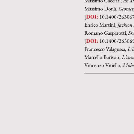
Massimo Cacciari, 
En at
Massimo Donà, 
Geometr
[
DOI:
 10.1400/26306
Enrico Martini, 
Jackson 
Romano Gasparotti, 
Sh
[
DOI:
 10.1400/26306
Francesco Valagussa, 
L’i
Marcello Barison, 
L’imm
Vincenzo Vitiello, 
Mohol