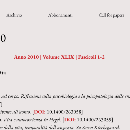
Archivio
Abbonamenti
Call for papers
10
Anno 2010 | Volume XLIX | Fascicoli 1-2
ita
 nel corpo. Riflessioni sulla psicobiologia e la psicopatologia delle e
7]
ivente all'uomo. 
[
DOI:
 10.1400/263058]
, 
Vita e autocoscienza in Hegel. 
[
DOI:
 10.1400/263059]
 della vita, temporalità dell'angoscia. Su Søren Kierkegaard.