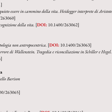
1]
quieto essere in cammino della vita. Heidegger interprete di Aristote
/263060]
ognizione della vita. 
[
DOI:
 10.1400/263062]
pologia non antropocentrica. 
[
DOI:
 10.1400/263063]
rrore di Wallenstein. Tragedia e riconciliazione in Schiller e Hegel.
4]
ra
ello Barison
400/263065]