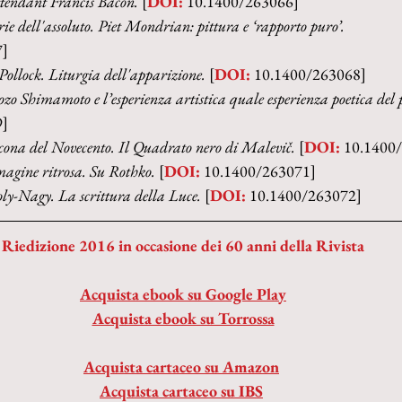
tendant Francis Bacon. 
[
DOI:
 10.1400/263066]
ie dell'assoluto. Piet Mondrian: pittura e ‘rapporto puro’.
7]
Pollock. Liturgia dell'apparizione. 
[
DOI:
 10.1400/263068]
ozo Shimamoto e l’esperienza artistica quale esperienza poetica del 
9]
cona del Novecento. Il Quadrato nero di Malevič. 
[
DOI:
 10.1400
agine ritrosa. Su Rothko. 
[
DOI:
 10.1400/263071]
y-Nagy. La scrittura della Luce. 
[
DOI:
 10.1400/263072]
Riedizione 2016 in occasione dei 60 anni della Rivista
Acquista ebook su Google Play
Acquista ebook su Torrossa
Acquista cartaceo su Amazon
Acquista cartaceo su IBS