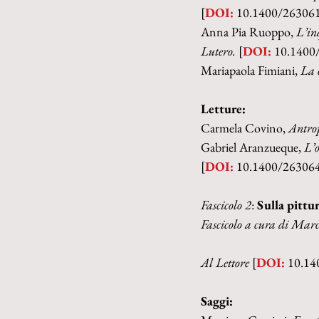
[
DOI:
 10.1400/26306
Anna Pia Ruoppo, 
L’in
Lutero. 
[
DOI:
 10.1400
Mariapaola Fimiani, 
La c
Letture:
Carmela Covino,
 Antro
Gabriel Aranzueque, 
L’o
[
DOI:
 10.1400/26306
Fascicolo 2
: 
Sulla pittu
Fascicolo a cura di Marc
Al Lettore 
[
DOI:
 10.1
Saggi: