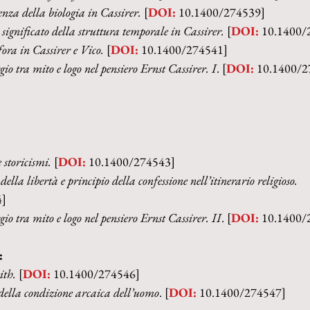
enza della biologia in Cassirer. 
[
DOI:
 10.1400/274539]
significato della struttura temporale in Cassirer. 
[
DOI:
 10.1400/
ora in Cassirer e Vico. 
[
DOI:
 10.1400/274541]
gio tra mito e logo nel pensiero Ernst Cassirer. I
. [
DOI:
 10.1400/2
 storicismi. 
[
DOI:
 10.1400/274543]
della libertà e principio della confessione nell’itinerario religioso.
4]
gio tra mito e logo nel pensiero Ernst Cassirer. II
. [
DOI:
 10.1400/
:
th. 
[
DOI:
 10.1400/274546]
della condizione arcaica dell’uomo
. [
DOI:
 10.1400/274547]