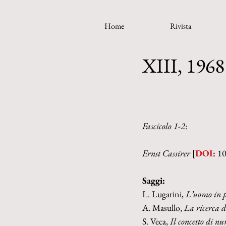
Home
Rivista
XIII, 1968
Fascicolo 1-2
:
Ernst Cassirer 
[
DOI:
 1
Saggi:
L. Lugarini, 
L’uomo in pr
A. Masullo, 
La ricerca d
S. Veca, 
Il concetto di nu