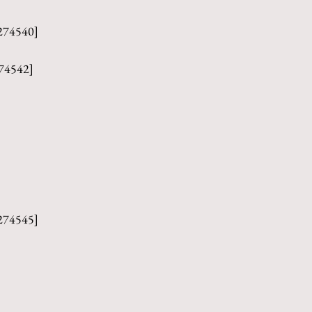
274540]
74542]
274545]