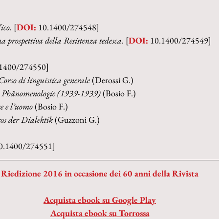
ico. 
[
DOI:
 10.1400/274548]
a prospettiva della Resistenza tedesca
. [
DOI:
 10.1400/274549]
.1400/274550]
Corso di linguistica generale 
(Derossi G.)
r Phänomenologie (1939-1939) 
(Bosio F.)
ze e l’uomo 
(Bosio F.)
os der Dialektik 
(Guzzoni G.)
10.1400/274551]
Riedizione 2016 in occasione dei 60 anni della Rivista
Acquista ebook su Google Play
Acquista ebook su Torrossa