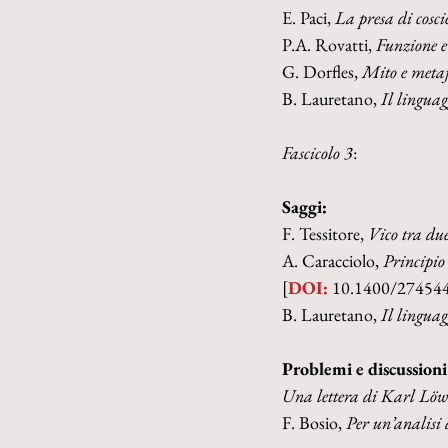
E. Paci, 
La presa di cosci
P.A. Rovatti, 
Funzione e 
G. Dorfles, 
Mito e metaf
B. Lauretano, 
Il linguag
Fascicolo 3
:
Saggi:
F. Tessitore, 
Vico tra due
A. Caracciolo, 
Principio 
[
DOI:
 10.1400/27454
B. Lauretano, 
Il linguag
Problemi e discussioni
Una lettera di Karl Löwi
F. Bosio, 
Per un’analisi 