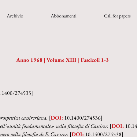
Archivio
Abbonamenti
Call for papers
Anno 1968 | Volume XIII | Fascicoli 1-3
0.1400/274535]
ospettiva cassireriana. 
[
DOI:
 10.1400/274536]
ell’«unità fondamentale» nella filosofia di Cassirer. 
[
DOI:
 10.1
mero nella filosofia di E. Cassirer. 
[
DOI:
 10.1400/274538]