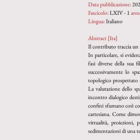
Data pubblicazione:
 20
Fascicolo:
 LXIV - 1 
ann
Lingua:
 Italiano
Abstract [Ita]
Il contributo traccia un
In particolare, si eviden
fasi diverse della sua 
successivamente lo spa
topologico prospettato d
La valutazione dello sp
incontro dialogico destin
confini sfumano così com
cartesiana. Come dimostr
virtualità, proiezioni,
sedimentazioni di una t