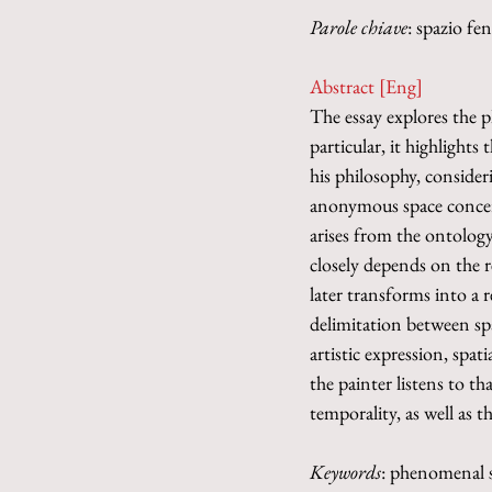
Parole chiave
: spazio fe
Abstract [Eng]
The essay explores the 
particular, it highlights
his philosophy, consider
anonymous space concern
arises from the ontology
closely depends on the r
later transforms into a r
delimitation between sp
artistic expression, spat
the painter listens to t
temporality, as well as 
Keywords
: phenomenal sp