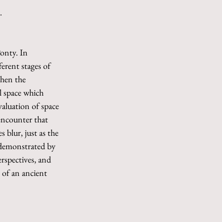
.
onty. In 
ferent stages of 
then the 
l space which 
valuation of space 
encounter that 
 blur, just as the 
 demonstrated by 
erspectives, and 
 of an ancient 