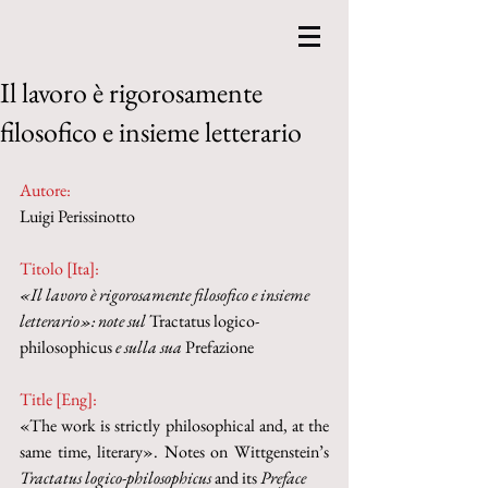
Il lavoro è rigorosamente
filosofico e insieme letterario
Autore:
Luigi Perissinotto
Titolo [Ita]: 
«Il lavoro è rigorosamente filosofico e insieme 
letterario»: note sul 
Tractatus logico-
philosophicus 
e sulla sua 
Prefazione
Title [Eng]: 
«The work is strictly philosophical and, at the 
same time, literary». Notes on Wittgenstein’s 
Tractatus logico-philosophicus
 and its 
Preface