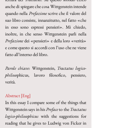
anche di spiegare che cosa Wittgenstein intende 
quando nella 
Prefazione
 scrive che il valore del 
suo libro consiste, innanzitutto, nel fatto «che 
in esso sono espressi pensieri». Mi chiedo, 
inoltre, in che senso Wittgenstein parli nella 
Prefazione
 dei «pensieri» e della loro «verità» 
e come questo si accordi con l’uso che ne viene 
fatto all’interno del libro. 
Parole chiave
: Wittgenstein, 
Tractatus logico-
philoso
phicus, lavoro filosofico, pensiero, 
verità.
Abstract [Eng]
In this essay I compare some of the things that 
Wittgenstein says in his 
Preface
 to the 
Tractatus 
logico-philosophicus
 with the suggestions for 
reading that he gives to Ludwig von Ficker in 