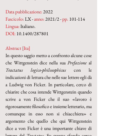
Data pubblicazione:
 2022
Fascicolo:
 LX - 
anno:
 2021/2 - 
pp. 
101-114
Lingua:
 Italiano.
DOI: 
10.1400/287801
Abstract [Ita]
In questo saggio metto a confronto alcune cose 
che Wittgenstein dice nella sua
 Prefazione
 al 
Tractatus logico-philosophicus
 con le 
indicazioni di lettura che nelle sue lettere egli dà 
a Ludwig von Ficker. In particolare, cerco di 
chiarire che cosa intende Wittgenstein quando 
scrive a von Ficker che il suo «lavoro è 
rigorosamente filosofico e insieme letterario, ma 
comunque in esso non si chiacchiera» e 
argomento che quello che qui Wittgenstein 
dice a von Ficker è una importante chiave di 
lettura del 
Tractatus
. Su questo sfondo cerco 