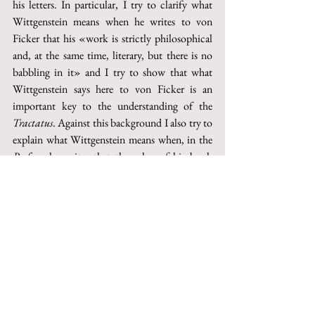
his letters. In particular, I try to clarify what 
Wittgenstein means when he writes to von 
Ficker that his «work is strictly philosophical 
and, at the same time, literary, but there is no 
babbling in it» and I try to show that what 
Wittgenstein says here to von Ficker is an 
important key to the understanding of the 
Tractatus
. Against this background I also try to 
explain what Wittgenstein means when, in the 
Preface,
 he writes that the value of his book 
consists firstly in the fact «that in it thoughts 
are expressed». I also ask myself in what sense 
Wittgenstein speaks in the 
Preface
 of 
«thoughts» and of their «truth» and how this 
accords with the use of these notions within the 
book.
Keywords
: Wittgenstein, 
Tractatus logico-
philoso
phicus, philosophical work, thought, 