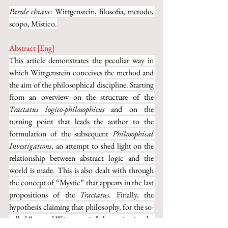
Parole chiave
: Wittgenstein, filosofia, metodo, 
scopo, Mistico.
Abstract [Eng]
This article demonstrates the peculiar way in 
which Wittgenstein conceives the method and 
the aim of the philosophical discipline. Starting 
from an overview on the structure of the 
Tractatus logico-philosophicus 
and on the 
turning point that leads the author to the 
formulation of the subsequent 
Philosophical 
Investigations
, an attempt to shed light on the 
relationship between abstract logic and the 
world is made. This is also dealt with through 
the concept of “Mystic” that appears in the last 
propositions of the 
Tractatus
. Finally, the 
hypothesis claiming that philosophy, for the so-
called “second Wittgenstein”, has as its aim the 