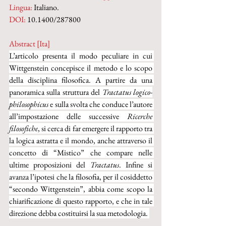
Lingua:
 Italiano.
DOI: 
10.1400/287800
Abstract [Ita]
L’articolo presenta il modo peculiare in cui 
Wittgenstein concepisce il metodo e lo scopo 
della disciplina filosofica. A partire da una 
panoramica sulla struttura del 
Tractatus logico-
philosophicus
 e sulla svolta che conduce l’autore 
all’impostazione delle successive 
Ricerche 
filosofiche
, si cerca di far emergere il rapporto tra 
la logica astratta e il mondo, anche attraverso il 
concetto di “Mistico” che compare nelle 
ultime proposizioni del 
Tractatus
. Infine si 
avanza l’ipotesi che la filosofia, per il cosiddetto 
“secondo Wittgenstein”, abbia come scopo la 
chiarificazione di questo rapporto, e che in tale 
direzione debba costituirsi la sua metodologia. 