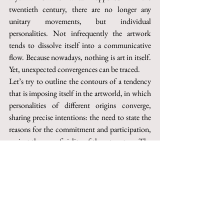
twentieth century, there are no longer any 
unitary movements, but individual 
personalities. Not infrequently the artwork 
tends to dissolve itself into a communicative 
flow. Because nowadays, nothing is art in itself. 
Yet, unexpected convergences can be traced.
Let’s try to outline the contours of a tendency 
that is imposing itself in the artworld, in which 
personalities of different origins converge, 
sharing precise intentions: the need to state the 
reasons for the commitment and participation, 
against the superficiality of the art system. The 
mega installations designed by curators on all 
continents (Biennials of Venice, Berlin, Sao 
Paulo, Documenta in Kassel) hold many artists’ 
works: assemblage of ideas and gestures; but 
also, spaces for debate on the evils of the world.
Political art, then. Where between journalistic 