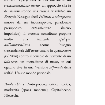
evenemenzialismo storico
: un approccio che fa 
del 
novum
 storico una 
creatio ex nihilo
o un 
Ereignis
. Ne segue che il 
Political Anthropocene
muove da un inconsapevole, paradossale 
presupposto 
anti-politico
(o almeno 
impolitico). Il presente contributo propone 
inoltre una inattuale 
apologia 
dell’universalismo
 (come bisogno 
trascendentale dell’essere umano in quanto 
zoon 
politikon
) contro il pericolo dell’avvento di un 
idio-verso
: un monadismo di massa, in cui 
ognuno vive in una “versione 
self-made
 della 
realtà”. Un suo mondo personale. 
Parole chiave
: Antropocene; critica storica; 
modernità (epoca moderna); Capitalocene; 
Nietzsche.