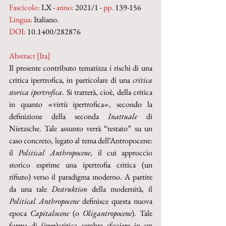
Fascicolo:
 LX - 
anno:
 2021/1 - 
pp. 
139-156
Lingua:
 Italiano.
DOI: 
10.1400/282876
Abstract [Ita]
Il presente contributo tematizza i rischi di una 
critica ipertrofica, in particolare di una 
critica 
storica ipertrofica
. Si tratterà, cioè, della critica 
in quanto «virtù ipertrofica», secondo la 
definizione della seconda
 Inattuale
 di 
Nietzsche. Tale assunto verrà “testato” su un 
caso concreto, legato al tema dell’Antropocene: 
il 
Political Anthropocene
, il cui approccio 
storico esprime una ipertrofia critica (un 
rifiuto) verso il paradigma moderno. A partire 
da una tale 
Destruktion
 della modernità, il 
Political Anthropocene
 definisce questa nuova 
epoca 
Capitalocene
 (o 
Oligantropocene
). Tale 
forma di (iper)critica sembra sfociare in un 