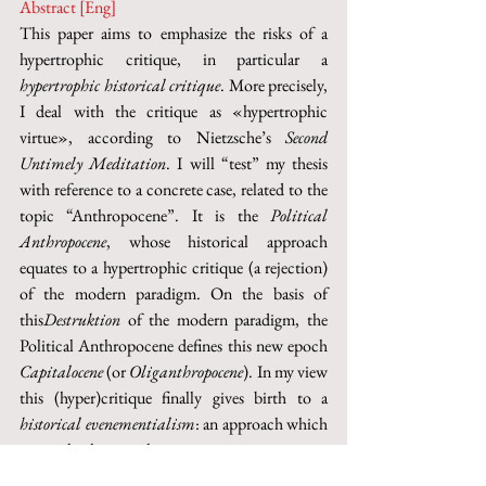
Abstract [Eng]
This paper aims to emphasize the risks of a 
hypertrophic critique, in particular a 
hypertrophic historical critique
. More precisely, 
I deal with the critique as «hypertrophic 
virtue», according to Nietzsche’s 
Second 
Untimely Meditation
. I will “test” my thesis 
with reference to a concrete case, related to the 
topic “Anthropocene”. It is the 
Political 
Anthropocene
, whose historical approach 
equates to a hypertrophic critique (a rejection) 
of the modern paradigm. On the basis of 
this
Destruktion
 of the modern paradigm, the 
Political Anthropocene defines this new epoch 
Capitalocene
 (or 
Oliganthropocene
). In my view 
this (hyper)critique finally gives birth to a 
historical evenementialism
: an approach which 
turns the historical 
novum
 into a 
creatio ex 
nihilo
 or an 
Ereignis
. As a result, the Political 