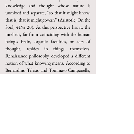
knowledge and thought whose nature is 
unmixed and separate, “so that it might know, 
that is, that it might govern” (Aristotle, On the 
Soul, 419a 20). As this perspective has it, the 
intellect, far from coinciding with the human 
being’s brain, organic faculties, or acts of 
thought, resides in things themselves. 
Renaissance philosophy developed a different 
notion of what knowing means. According to 
Bernardino Telesio and Tommaso Campanella, 
knowledge possesses no separate substance, but 
exists in a contracted manner in our acts of 
sensation, directs our pleasures or repulsions, 
and concretely defines our tastes and even our 
physiognomy. While Greek noetics had 
modeled all its language onto the sense of sight, 
which distinguishes and separates the knowing 
subject from the known object, Renaissance 