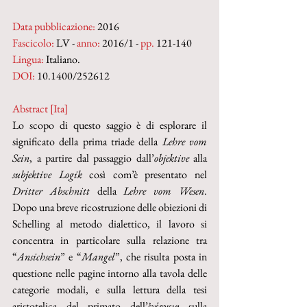
Data pubblicazione:
 2016
Fascicolo:
 LV - 
anno:
 2016/1 - 
pp.
 121-140
Lingua:
 Italiano.
DOI: 
10.1400/252612
Abstract [Ita]
Lo scopo di questo saggio è di esplorare il 
significato della prima triade della 
Lehre vom 
Sein
, a partire dal passaggio dall’
objektive
 alla 
subjektive Logik 
così com’è presentato nel 
Dritter Abschnitt
 della 
Lehre vom Wesen
.  
Dopo una breve ricostruzione delle obiezioni di 
Schelling al metodo dialettico, il lavoro si 
concentra in particolare sulla relazione tra 
“
Ansichsein
” e “
Mangel
”, che risulta posta in 
questione nelle pagine intorno alla tavola delle 
categorie modali, e sulla lettura della tesi 
aristotelica del primato dell’ἐνέργεια sulla 