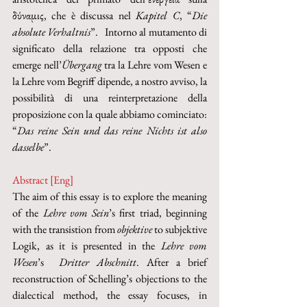
δύναμις, che è discussa nel 
Kapitel C
, “
Die 
absolute Verhaltnis
”.   Intorno al mutamento di 
significato della relazione tra opposti che 
emerge nell’
Übergang
 tra la Lehre vom Wesen e 
la Lehre vom Begriff dipende, a nostro avviso, la 
possibilità di una reinterpretazione della 
proposizione con la quale abbiamo cominciato: 
“
Das reine Sein und das reine Nichts ist also 
dasselbe
”.
Abstract [Eng]
The aim of this essay is to explore the meaning 
of the 
Lehre vom Sein
’s first triad, beginning 
with the transistion from 
objektive
 to subjektive 
Logik, as it is presented in the 
Lehre vom 
Wesen
’s  
Dritter Abschnitt
. After a brief 
reconstruction of Schelling’s objections to the 
dialectical method, the essay focuses, in 