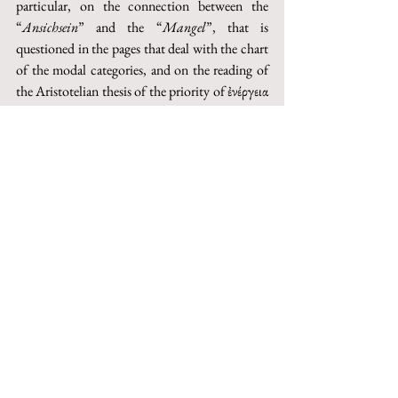
particular, on the connection between the 
“
Ansichsein
” and the “
Mangel
”, that is 
questioned in the pages that deal with the chart 
of the modal categories, and on the reading of 
the Aristotelian thesis of the priority of ἐνέργεια 
over the δύναμις, which is discussed in the 
Kapitel C
, “
Die absolute Verhaltnis
”.  In our 
opinion, the possibility of a re-interpretation of 
the proposition with which we began, “
Das 
reine Sein und das reine Nichts ist also dasselbe
”, 
depends on the change of meaning of the 
relationship between opposites,, that emerges in 
the 
Übergang,
 between 
Lehre vom Wesen
 and 
Lehre vom Begriff
,.
Questo articolo può essere acquistato su 
Torrossa
http://digital.casalini.it/10.1400/252612