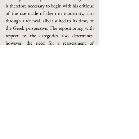
is therefore necessary to begin with his critique 
of the use made of them in modernity, also 
through a renewal, albeit suited to its time, of 
the Greek perspective. The repositioning with 
respect to the categories also determines, 
however, the need for a reassessment of 
objectivity and of reality. Precisely by moving 
away from the classical idea of 
category
, and by 
establishing a new conception of 
objectivity
, 
Hegel would arrive at an awareness of the need 
to develop a new type of logic, not constructed 
around isolated categories, but organized and 
structured in a dynamic network. Life becomes 
then a 
Grundparadigma
 (the grounding 
paradigm) of the concept.
Questo articolo può essere acquistato su 