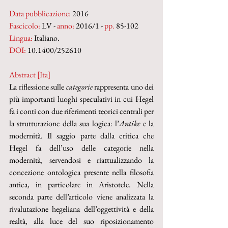
Data pubblicazione:
 2016
Fascicolo:
 LV - 
anno:
 2016/1 - 
pp.
 85-102
Lingua:
 Italiano.
DOI:
 10.1400/252610
Abstract [Ita]
La riflessione sulle 
categorie
 rappresenta uno dei 
più importanti luoghi speculativi in cui Hegel 
fa i conti con due riferimenti teorici centrali per 
la strutturazione della sua logica: l’
Antike
 e la 
modernità. Il saggio parte dalla critica che 
Hegel fa dell’uso delle categorie nella 
modernità, servendosi e riattualizzando la 
concezione ontologica presente nella filosofia 
antica, in particolare in Aristotele. Nella 
seconda parte dell’articolo viene analizzata la 
rivalutazione hegeliana dell’oggettività e della 
realtà, alla luce del suo riposizionamento 