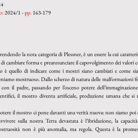
24
o:
 2024/1 - 
pp. 
163-179
rendendo la nota categoria di Plessner, è un essere la cui caratterist
 di cambiare forma e preannunciare il capovolgimento dei valori cos
sto è quello di indicare come i mostri siano cambiati e come sia
teniamo mostruoso. Dallo scherzo di natura delle malformazioni fisi
 con il padre, passando per l’osceno potere dell’immaginazione
entifici, il mostro diventa artificiale, produzione umana che si ri
otere il mostro ci pone davanti una verità nuova: non siamo poi cos
vivere sulla nostra Terra devastata è l’ibridazione, la capacità
ostruosità non è più anomalia, ma regola. Questa è la promes