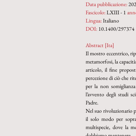
Data pubblicazione:
 20
Fascicolo:
 LXIII - 1 
ann
Lingua:
 Italiano
DOI: 
10.1400/297374
Abstract [Ita]
Il mostro eccentrico, rip
metamorfosi, la capacità
articolo, il fine propo
percezione di ciò che ri
per la non somiglianza
l’avvento degli studi sci
Padre.
Nel suo rivoluzionario p
il solo modo per soprav
multispecie, dove la m
dobbiamo mantenere.