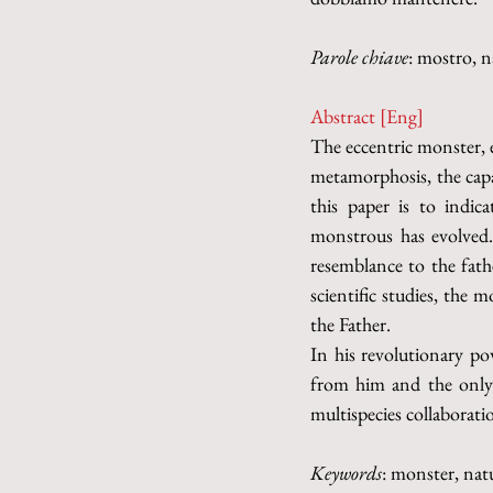
Parole chiave
: mostro, n
Abstract [Eng]
The eccentric monster, e
metamorphosis, the capac
this paper is to indi
monstrous has evolved.
resemblance to the fath
scientific studies, the 
the Father.
In his revolutionary pow
from him and the only w
multispecies collaborati
Keywords
: monster, nat