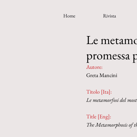
Home
Rivista
Le metamor
promessa p
Autore:
Greta Mancini
Titolo [Ita]: 
Le metamorfosi del mostr
Title [Eng]:
The Metamorphosis of th