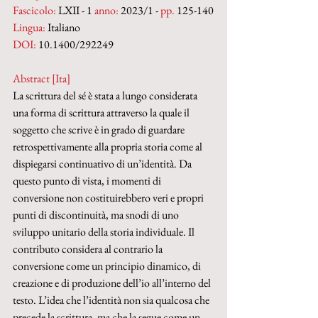
Fascicolo:
 LXII - 1 
anno:
 2023/1 - 
pp. 
125-140
Lingua:
 Italiano
DOI: 
10.1400/292249
Abstract [Ita]
La scrittura del sé è stata a lungo considerata 
una forma di scrittura attraverso la quale il 
soggetto che scrive è in grado di guardare 
retrospettivamente alla propria storia come al 
dispiegarsi continuativo di un’identità. Da 
questo punto di vista, i momenti di 
conversione non costituirebbero veri e propri 
punti di discontinuità, ma snodi di uno 
sviluppo unitario della storia individuale. Il 
contributo considera al contrario la 
conversione come un principio dinamico, di 
creazione e di produzione dell’io all’interno del 
testo. L’idea che l’identità non sia qualcosa che 
precede la scrittura, ma che la segue come un 