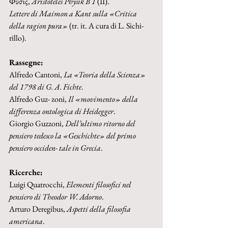
Φύσις, 
Aristoteles Physik B 1 
(II).
Lettere di Maimon a Kant sulla «Critica 
della ragion pura» 
(tr. it. A cura di L. Sichi- 
rillo).
Rassegne:
Alfredo Cantoni, 
La «Teoria della Scienza» 
del 1798 di G. A. Fichte
.
Alfredo Guz- zoni, 
Il «movimento» della 
differenza ontologica di Heidegger
.
Giorgio Guzzoni, 
Dell’ultimo ritorno del 
pensiero tedesco la «Geschichte» del primo 
pensiero occiden- tale in Grecia
.
Ricerche:
Luigi Quatrocchi, 
Elementi filosofici nel 
pensiero di Theodor W. Adorno
.
Arturo Deregibus, 
Aspetti della filosofia 
americana
.