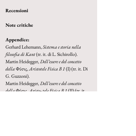
Recensioni
Note critiche
Appendice:
Gerhard Lehemann, 
Sistema e storia nella 
filosofia di Kant 
(tr. it. di L. Sichirollo).
Martin Heidegger, 
Dell’essere e del concetto 
della 
Φύσις, 
Aristotele Fisica B 1 
(I) (tr. it. Di 
G. Guzzoni).
Martin Heidegger, 
Dell’essere e del concetto 
della 
Φύσις, 
Aristo- tele Fisica B 1 
(II) (tr. it. 
Di G. Guzzoni).
Libri ricevuti
Acquista cartaceo su IBS
Acquista cartaceo su Amazon