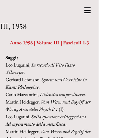
III, 1958
Anno 1958 | Volume III | Fascicoli 1-3
Saggi:
Leo Lugarini, 
In ricordo di Vito Fazio 
Allmayer
.
Gerhard Lehmann, 
System und Geschichte in 
Kants Philosophie
.
Carlo Mazzantini, 
L’identico sempre diverso
.
Martin Heidegger, 
Vom Wesen und Begriff der 
Φύσις, 
Aristoteles Physik B 1 
(I).
Leo Lugarini, 
Sulla questione heideggeriana 
del superamento della metafisica
.
Martin Heidegger, 
Vom Wesen und Begriff der 