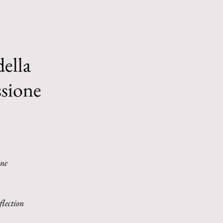
della
essione
one
flection