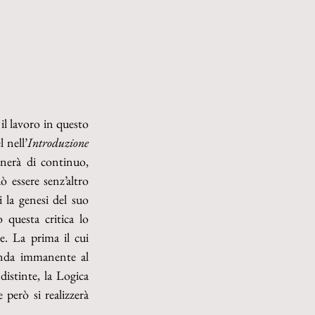
il lavoro in questo 
 nell’
Introduzione
rnerà di continuo, 
 essere senz’altro 
 la genesi del suo 
questa critica lo 
e. La prima il cui 
onda immanente al 
istinte, la Logica 
però si realizzerà 