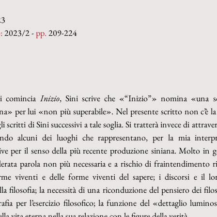
23
:
 2023/2 - 
pp. 
209-224
i comincia 
Inizio
, Sini scrive che «“Inizio”» nomina «una so
 per lui «non più superabile». Nel presente scritto non c’è la p
li scritti di Sini successivi a tale soglia. Si tratterà invece di attra
ndo alcuni dei luoghi che rappresentano, per la mia interpre
ve per il senso della più recente produzione siniana. Molto in ge
derata parola non più necessaria e a rischio di fraintendimento ris
rme viventi e delle forme viventi del sapere; i discorsi e il lor
a filosofia; la necessità di una riconduzione del pensiero dei filosofi
rafia per l’esercizio filosofico; la funzione del «dettaglio lumino
lla vita eterna nella sua relazione con le figure della verità.