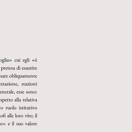
glia» cui egli «è 
retesa di esaurire 
versare obliquamente 
tazione, stazioni 
nerale, esse sono: 
petto alla relativa 
o ruolo istitutivo 
 alle loro vite; il 
so» e il suo valore 