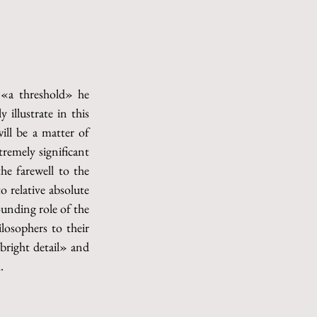
 «a threshold» he 
llustrate in this 
ill be a matter of 
remely significant 
he farewell to the 
 relative absolute 
unding role of the 
osophers to their 
bright detail» and 
.