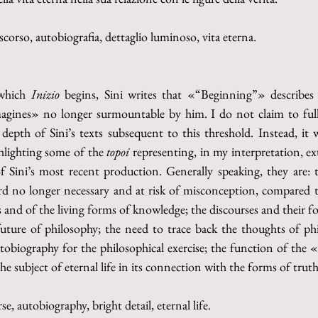
iscorso, autobiografia, dettaglio luminoso, vita eterna.
which 
Inizio 
begins, Sini writes that «“Beginning”» describes
gines» no longer surmountable by him. I do not claim to fully i
depth of Sini’s texts subsequent to this threshold. Instead, it w
hlighting some of the 
topoi 
representing, in my interpretation, ext
f Sini’s most recent production. Generally speaking, they are: t
rd no longer necessary and at risk of misconception, compared to
s and of the living forms of knowledge; the discourses and their fo
uture of philosophy; the need to trace back the thoughts of phil
tobiography for the philosophical exercise; the function of the «
the subject of eternal life in its connection with the forms of truth
rse, autobiography, bright detail, eternal life.