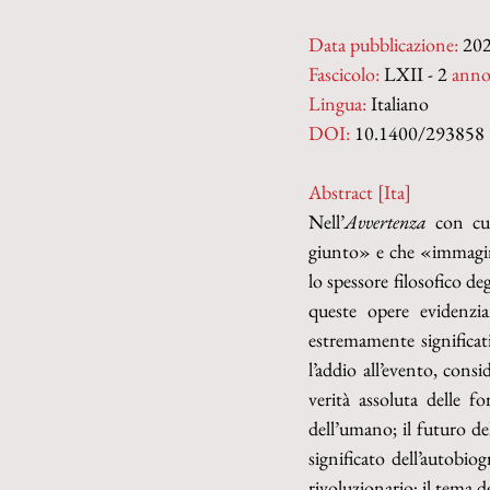
Data pubblicazione:
 20
Fascicolo:
 LXII - 2 
anno
Lingua:
 Italiano
DOI: 
10.1400/293858
Abstract [Ita]
Nell’
Avvertenza
 con cu
giunto» e che «immagina»
lo spessore filosofico deg
queste opere evidenzia
estremamente significati
l’addio all’evento, consi
verità assoluta delle fo
dell’umano; il futuro dell
significato dell’autobiog
rivoluzionario; il tema de