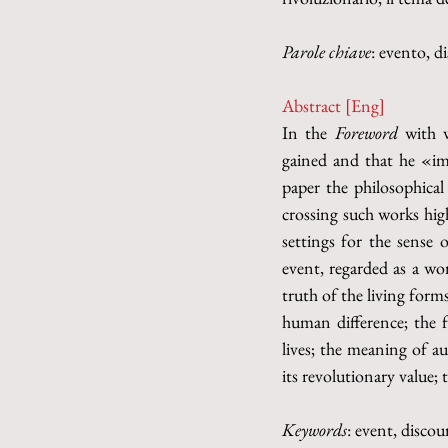
Parole chiave
: evento, d
Abstract [Eng]
In the 
Foreword
 with 
gained and that he «ima
paper the philosophical 
crossing such works hig
settings for the sense o
event, regarded as a wo
truth of the living form
human difference; the f
lives; the meaning of au
its revolutionary value; 
Keywords
: event, discou