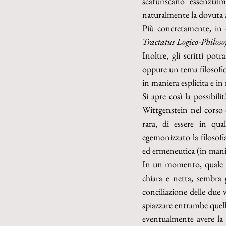
scaturiscano essenzial
naturalmente la dovuta a
Tractatus Logico-Philoso
Inoltre, gli scritti po
oppure un tema filosofic
in maniera esplicita e in 
Si apre così la possibil
Wittgenstein nel corso d
rara, di essere in qua
egemonizzato la filosofia
ed ermeneutica (in mani
In un momento, quale pa
chiara e netta, sembra 
conciliazione delle due 
spiazzare entrambe quell
eventualmente avere la 