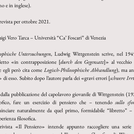
no e in inglese).
prevista per ottobre 2021.
igi Vero Tarca – Università “Ca’ Foscari” di Venezia
sophische Untersuchungen
, Ludwig Wittgenstein scrive, nel 194
etto «in contrapposizione [
durch den Gegensatz
]» al vecchio 
e egli però cita come 
Logisch-Philosophische Abhandlung
), ma an
» di esso. Subito dopo l’autore parla dei «gravi errori [
schwere Ir
dalla pubblicazione del capolavoro giovanile di Wittgenstein (19
ofico, fare un esercizio di pensiero che – tenendo 
sullo sfo
inciare naturalmente da quel primo, formidabile “libretto” – si
perienza filosofica.
ivista «Il Pensiero» intende appunto raccogliere una serie d