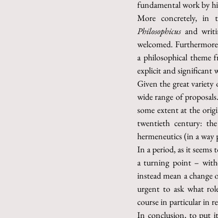
fundamental work by him
More concretely, in t
Philosophicus 
and writi
welcomed. Furthermore, 
a philosophical theme fr
explicit and significant
Given the great variety 
wide range of proposals.
some extent at the orig
twentieth century: th
hermeneutics (in a way pe
In a period, as it seems 
a turning point – witho
instead mean a change of
urgent to ask what role
course in particular in r
In conclusion, to put i