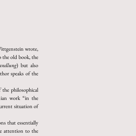
ttgenstein wrote, 
]» to the old book, the 
handlung
) but also 
thor speaks of the 
 the philosophical 
ian work “in the 
urrent situation of 
ns that essentially 
 attention to the 