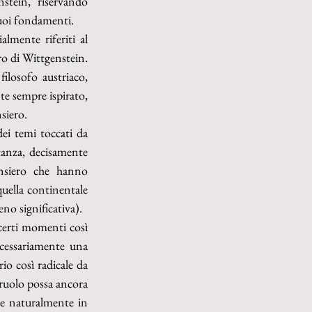
stein, riservando 
suoi fondamenti.
Più concretamente, in questo numero della Rivista verranno accolti sia scritti sostanzialmente riferiti al 
ro di Wittgenstein. 
losofo austriaco, 
e sempre ispirato, 
nsiero.
ei temi toccati da 
tanza, decisamente 
nsiero che hanno 
quella continentale 
o significativa).
certi momenti così 
cessariamente una 
o così radicale da 
ruolo possa ancora 
 e naturalmente in 