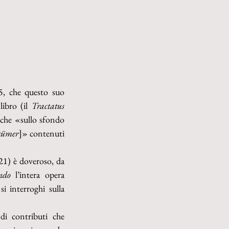
5, che questo suo 
libro (il 
Tractatus 
che «sullo sfondo 
rtümer
]» contenuti 
21) è doveroso, da 
ndo
 l’intera opera 
 interroghi sulla 
i contributi che 