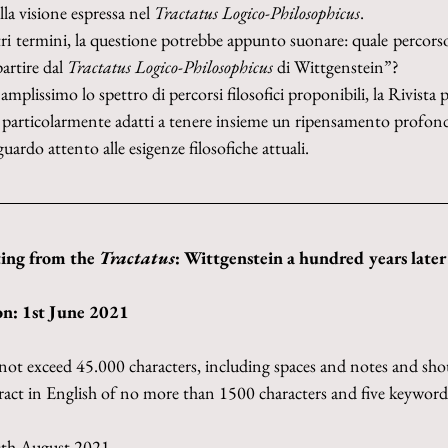
lla visione espressa nel 
Tractatus Logico-Philosophicus
.
ri termini, la questione potrebbe appunto suonare: quale percorso la
artire dal 
Tractatus Logico-Philosophicus
 di Wittgenstein”?
lissimo lo spettro di percorsi filosofici proponibili, la Rivista pr
 particolarmente adatti a tenere insieme un ripensamento profondo 
ardo attento alle esigenze filosofiche attuali.
ting from the 
Tractatus
: Wittgenstein a hundred years later
on: 1st June 2021
not exceed 45.000 characters, including spaces and notes and sho
act in English of no more than 1500 characters and five keyword
0th August 2021