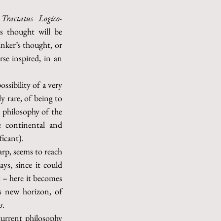
 
Tractatus Logico-
s thought will be 
ker’s thought, or 
se inspired, in an 
sibility of a very 
 rare, of being to 
 philosophy of the 
 continental and 
ficant).
arp, seems to reach 
s, since it could 
 – here it becomes 
s new horizon, of 
s
.
urrent philosophy 