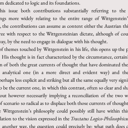
 dedicated to logic and its foundations.
his issue both contributions substantially referring to the
ngs more widely relating to the entire range of Wittgenstein’
the contributions can assume as content either the Austrian thin
ee with respect to the Wittgensteinian dictate, although of cour
 way, by the need to engage in dialogue with his thought.
of themes touched by Wittgenstein in his life, this opens up the pos
 His thought is in fact characterized by the circumstance, certainly
in of both the great currents of thought that have dominated the
e analytical one (in a more direct and evident way) and the
rhaps less explicit and striking but all the same equally very signi
to be the current one, in which this contrast, often so clear and sh
ut however necessarily implying a reconciliation of the two way
 scenario so radical as to displace both those currents of thought
 Wittgenstein’s philosophy could possibly still have within thi
elation to the vision expressed in the 
Tractatus Logico-Philosophicu
t another way, the question could precisely be: what path does c