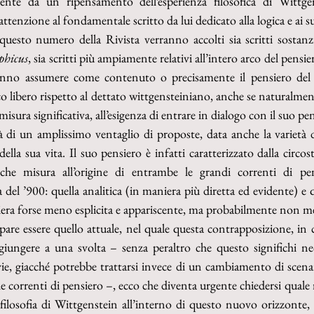
mente da un ripensamento dell’esperienza filosofica di Wittgen
ttenzione al fondamentale scritto da lui dedicato alla logica e ai 
phicus
, sia scritti più ampiamente relativi all’intero arco del pensie
tranno assumere come contenuto o precisamente il pensiero del fi
o libero rispetto al dettato wittgensteiniano, anche se naturalment
misura significativa, all’esigenza di entrare in dialogo con il suo pe
ità di un amplissimo ventaglio di proposte, data anche la varietà d
ella sua vita. Il suo pensiero è infatti caratterizzato dalla circos
lche misura all’origine di entrambe le grandi correnti di pe
 del ’900: quella analitica (in maniera più diretta ed evidente) e 
era forse meno esplicita e appariscente, ma probabilmente non men
re essere quello attuale, nel quale questa contrapposizione, in 
giungere a una svolta – senza peraltro che questo significhi ne
vie, giacché potrebbe trattarsi invece di un cambiamento di scenari
e correnti di pensiero –, ecco che diventa urgente chiedersi quale 
filosofia di Wittgenstein all’interno di questo nuovo orizzonte,