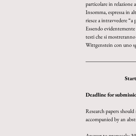
particolare in relazione a
Insomma, espressa in alt
riesce a intravvedere “a p
Essendo evidentemente amp
testi che si mostreranno
Wittgenstein con uno sgu
Star
Deadline for submissi
Research papers should 
accompanied by an abstr
Answer to proposals: 3