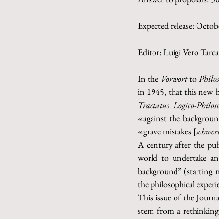
Expected release: Octo
Editor: Luigi Vero Tarca
In the 
Vorwort
 to 
Philo
in 1945, that this new 
Tractatus Logico-Philos
«against the backgroun
«grave mistakes [
schwer
A century after the publ
world to undertake an
background” (starting nat
the philosophical experi
This issue of the Journal
stem from a rethinking 