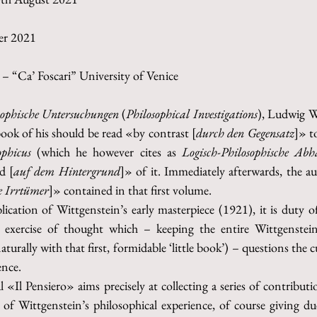
ber 2021
 – “Ca’ Foscari” University of Venice
sophische Untersuchungen
 (
Philosophical Investigations
), Ludwig Wi
book of his should be read «by contrast [
durch den Gegensatz
ophicus
 (which he however cites as 
Logisch-Philosophische Ab
d [
auf dem Hintergrund
]» of it. Immediately afterwards, the au
e Irrtümer
]» contained in that first volume.
ication of Wittgenstein’s early masterpiece (1921), it is duty of
 exercise of thought which – keeping the entire Wittgenstein
urally with that first, formidable ‘little book’) – questions the c
ence.
 «Il Pensiero» aims precisely at collecting a series of contributio
of Wittgenstein’s philosophical experience, of course giving due