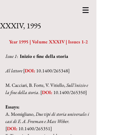
XXXIV, 1995
Year 1995 | Volume XXXIV | Issues 1-2
Issue 1
:  
Inizio e fine della storia
Al lettore 
[
DOI:
 10.1400/265348]
M. Cacciari, B. Forte, V. Vitiello, 
Sull’inizio e 
la fine della storia
. [
DOI:
 10.1400/265350]
Essays:
A. Momigliano, 
Due tipi di storia universale: i 
casi di E. A. Freeman e Max Weber.
[
DOI:
 10.1400/265351]