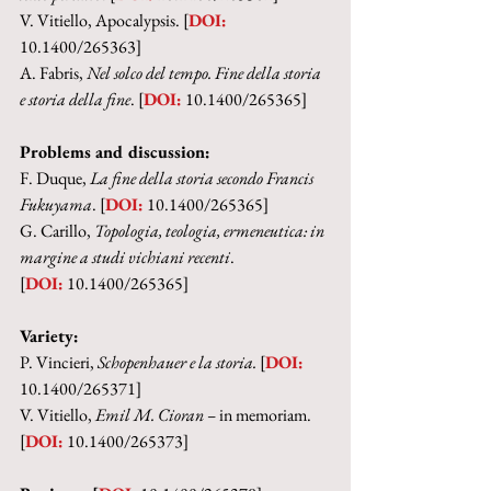
V. Vitiello, Apocalypsis. [
DOI:
10.1400/265363]
A. Fabris, 
Nel solco del tempo. Fine della storia 
e storia della fine
. [
DOI:
 10.1400/265365]
Problems and discussion:
F. Duque, 
La fine della storia secondo Francis 
Fukuyama
. [
DOI:
 10.1400/265365]
G. Carillo, 
Topologia, teologia, ermeneutica: in 
margine a studi vichiani recenti
.
[
DOI:
 10.1400/265365]
Variety:
P. Vincieri, 
Schopenhauer e la storia. 
[
DOI:
10.1400/265371]
V. Vitiello, 
Emil M. Cioran – 
in memoriam. 
[
DOI:
 10.1400/265373]