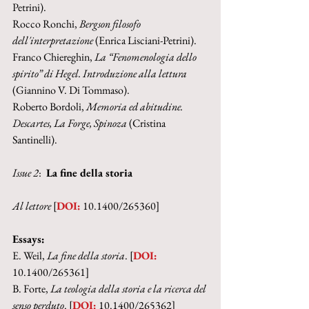
Petrini).
Rocco Ronchi, 
Bergson filosofo 
dell'interpretazione 
(Enrica Lisciani-Petrini).
Franco Chiereghin, 
La “Fenomenologia dello 
spirito” di Hegel. Introduzione alla lettura 
(Giannino V. Di Tommaso).
Roberto Bordoli, 
Memoria ed abitudine. 
Descartes, La Forge, Spinoza 
(Cristina 
Santinelli).
Issue 2
: 
 La fine della storia
Al lettore 
[
DOI:
 10.1400/265360]
Essays:
E. Weil, 
La fine della storia
. [
DOI:
10.1400/265361]
B. Forte, 
La teologia della storia e la ricerca del 
senso perduto
. [
DOI:
 10.1400/265362]