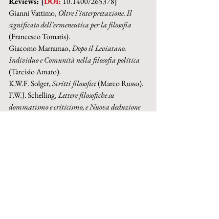
Reviews: [
DOI:
 10.1400/265378]
Gianni Vattimo, 
Oltre l'interpretazione. Il 
significato dell'ermeneutica per la filosofia 
(Francesco Tomatis).
Giacomo Marramao, 
Dopo il Leviatano. 
Individuo e Comunità nella filosofia politica 
(Tarcisio Amato).
K.W.F. Solger, 
Scritti filosofici 
(Marco Russo).
F.W.J. Schelling, 
Lettere filosofiche su 
dommatismo e criticismo, e Nuova deduzione 
del diritto naturale
 (Giannino Di Tommaso).
Edmond Jabès, 
Il libro delle interrogazioni 
(Vincenzo Vitiello).
Eric Weil, 
Educazione e istruzione. Scienze e 
discipline umanistiche oggi
; Pier Franco 
Taboni, 
Libertà e Cittadinanza
; Patrice 
Canivez, 
Le politique et sa logique dans l'oeuvre 
d’Eric Weil
 (Stefano Scoglio).
Piero Di Vona, 
I concetti trascendenti in 