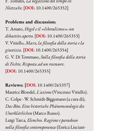
F. Tomatis,
 La negazione del tempo in 
Nietzsche. 
[
DOI:
 10.1400/265352]
Problems and discussion:
T. Amato, 
Hegel e il «liberalismo»: un 
dibattito aperto. 
[
DOI:
 10.1400/265353]
V. Vitiello, 
Marx, la filosofia della storia e la 
giustizia
. [
DOI:
 10.1400/265354]
G. V. Di Tommaso, 
Sulla filosofia della storia 
di Fichte. Risposta ad un recensore
.
[
DOI:
 10.1400/265355]
Reviews: [
DOI:
 10.1400/265357]
Maurice Blondel, 
L'azione 
(Vincenzo Vitiello).
C. Colpe - W. Schmidt-Biggemann (a cura di), 
Das Böse. Eine historische Phänomenologie des 
Unerklärlichen 
(Marco Russo).
Luigi Tarca, 
Elenchos. Ragione e paradosso 
nella filosofia contemporanea 
(Enrica Lisciani-