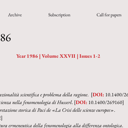
Archive
Subscription
Call for papers
986
Year 1986 | Volume XXVII | Issues 1-2
azionalità scientifica e problema della ragione
.  [
DOI:
 10.1400/2
scienza nella fenomenologia di Husserl
. [
DOI:
 10.1400/269160]
retazione storica di Paci de «La Crisi delle scienze europee»
.
2]
tura ermeneutica della fenomenologia alla differenza ontologica
.