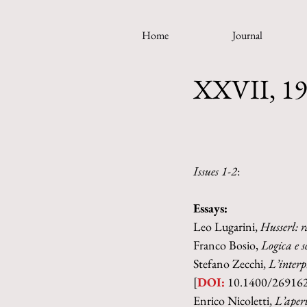
Home
Journal
XXVII, 1
Issues 1-2
:
Essays:
Leo Lugarini, 
Husserl: r
Franco Bosio, 
Logica e 
Stefano Zecchi, 
L’interp
[
DOI:
 10.1400/26916
Enrico Nicoletti, 
L’aper