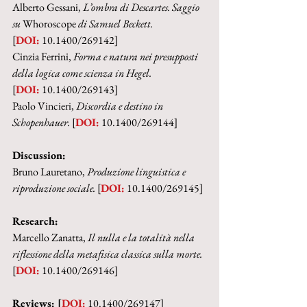
Alberto Gessani, 
L’ombra di Descartes. Saggio 
su 
Whoroscope
 di Samuel Beckett.
[
DOI:
 10.1400/269142]
Cinzia Ferrini, 
Forma e natura nei presupposti 
della logica come scienza in Hegel.
[
DOI:
 10.1400/269143]
Paolo Vincieri, 
Discordia e destino in 
Schopenhauer. 
[
DOI:
 10.1400/269144]
Discussion:
Bruno Lauretano, 
Produzione linguistica e 
riproduzione sociale. 
[
DOI:
 10.1400/269145]
Research:
Marcello Zanatta, 
Il nulla e la totalità nella 
riflessione della metafisica classica sulla morte.
[
DOI:
 10.1400/269146]
Reviews: [
DOI:
 10.1400/269147]