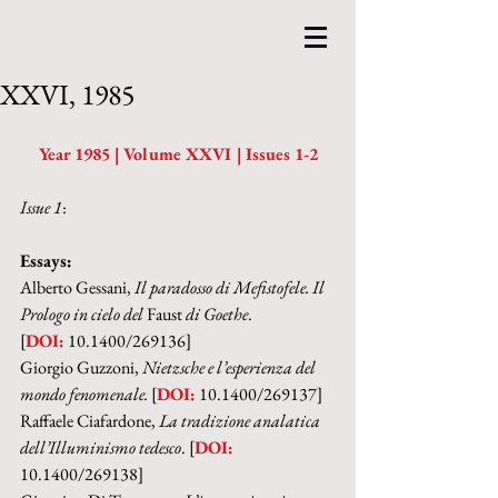
XXVI, 1985
Year 1985 | Volume XXVI | Issues 1-2
Issue 1
:
Essays:
Alberto Gessani, 
Il paradosso di Mefistofele. Il 
Prologo in cielo del
 Faust
 di Goethe
.
[
DOI:
 10.1400/269136]
Giorgio Guzzoni, 
Nietzsche e l’esperienza del 
mondo fenomenale. 
[
DOI:
 10.1400/269137]
Raffaele Ciafardone, 
La tradizione analatica 
dell’Illuminismo tedesco
. [
DOI:
10.1400/269138]