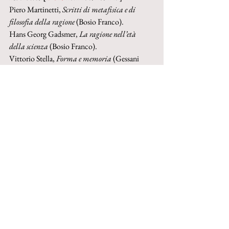
Piero Martinetti, 
Scritti di metafisica e di 
filosofia della ragione
 (Bosio Franco).
Hans Georg Gadsmer, 
La ragione nell’età 
della scienza
 (Bosio Franco).
Vittorio Stella, 
Forma e memoria 
(Gessani 
Alberto).
Book profile
 a cura di Sichirollo Livio. [
DOI:
10.1400/269148]
Re-edition 2016 on the occasion of the 
journal's 60th anniversary
Buy paper-book on IBS
Buy paper-book on Amazon
Buy ebook on Google Play
Buy ebook on Torrossa