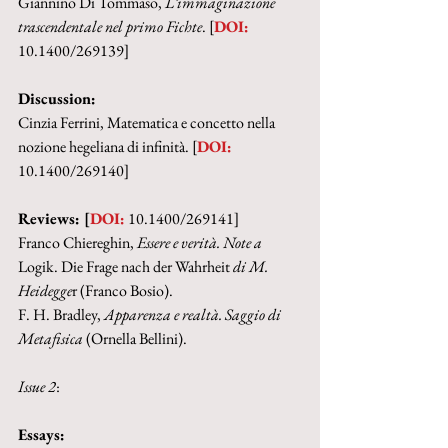
Giannino Di Tommaso, 
L’immaginazione 
trascendentale nel primo Fichte
. [
DOI:
10.1400/269139]
Discussion:
Cinzia Ferrini, Matematica e concetto nella 
nozione hegeliana di infinità. [
DOI:
10.1400/269140]
Reviews: [
DOI:
 10.1400/269141]
Franco Chiereghin, 
Essere e verità. Note a 
Logik. Die Frage nach der Wahrheit
 di M. 
Heidegge
r (Franco Bosio).
F. H. Bradley, 
Apparenza e realtà. Saggio di 
Metafisica
 (Ornella Bellini).
Issue 2
:
Essays: