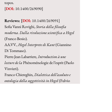
topos. 
[
DOI:
 10.1400/269090]
Reviews: [
DOI:
 10.1400/269091]
Sofia Vanni Rovighi, 
Storia della filosofia 
moderna. Dalla rivoluzione scientifica a Hegel
(Franco Bosio).
AA.VV., 
Hegel Interprete di Kant
 (Giannino 
Di Tommaso).
Pierre-Jean Labarriere, 
Introduction à une 
lecture de la 
Phénoménologie de l’esprit (Paolo 
Vinvieri).
Franco Chiereghin, 
Dialettica dell’assoluto e 
ontologia della soggettività in Hegel
 (Fulvio 
Longato).
Re-edition 2016 on the occasion of the 
journal's 60th anniversary
Buy paper-book on IBS