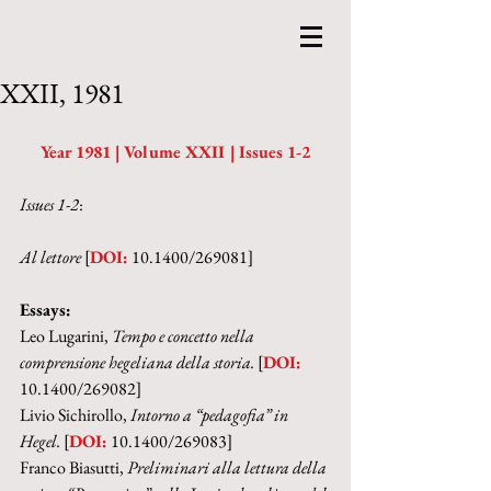
XXII, 1981
Year 1981 | Volume XXII | Issues 1-2
Issues 1-2
:
Al lettore 
[
DOI:
 10.1400/269081]
Essays:
Leo Lugarini, 
Tempo e concetto nella 
comprensione hegeliana della storia. 
[
DOI:
10.1400/269082]
Livio Sichirollo, 
Intorno a “pedagofia” in 
Hegel. 
[
DOI:
 10.1400/269083]
Franco Biasutti, 
Preliminari alla lettura della 