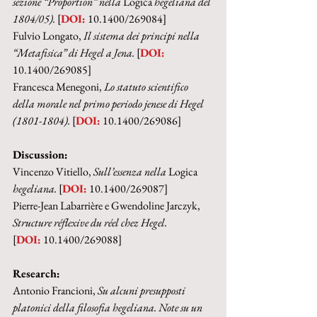
sezione “Proportion” nella 
Logica
 hegeliana del 
1804/05). 
[
DOI:
 10.1400/269084]
Fulvio Longato, 
Il sistema dei principi nella 
“Metafisica” di Hegel a Jena. 
[
DOI:
10.1400/269085]
Francesca Menegoni, 
Lo statuto scientifico 
della morale nel primo periodo jenese di Hegel 
(1801-1804). 
[
DOI:
 10.1400/269086]
Discussion:
Vincenzo Vitiello, 
Sull’essenza nella 
Logica
hegeliana. 
[
DOI:
 10.1400/269087]
Pierre-Jean Labarrière e Gwendoline Jarczyk, 
Structure réflexive du réel chez Hegel.
[
DOI:
 10.1400/269088]
Research:
Antonio Francioni, 
Su alcuni presupposti 
platonici della filosofia hegeliana. Note su un