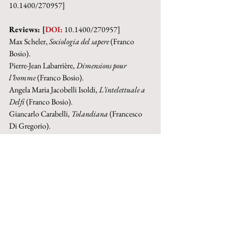
10.1400/270957]
Reviews: [
DOI:
 10.1400/270957]
Max Scheler, 
Sociologia del sapere
 (Franco 
Bosio).
Pierre-Jean Labarrière, 
Dimensions pour 
l’homme
 (Franco Bosio).
Angela Maria Jacobelli Isoldi, 
L’intelettuale a 
Delfi
 (Franco Bosio).
Giancarlo Carabelli, 
Tolandiana
 (Francesco 
Di Gregorio).
Books received [
DOI:
 10.1400/270958]
Re-edition 2016 on the occasion of the 
journal's 60th anniversary
Buy ebook on Google Play
Buy
 ebook on Torrossa