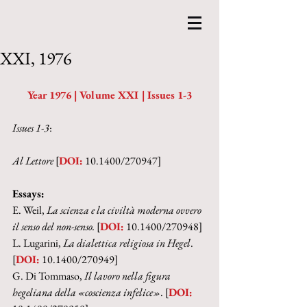
XXI, 1976
Year 1976 | Volume XXI | Issues 1-3
Issues 1-3
:
Al Lettore 
[
DOI:
 10.1400/270947]
Essays:
E. Weil, 
La scienza e la civiltà moderna ovvero 
il senso del non-senso. 
[
DOI:
 10.1400/270948]
L. Lugarini, 
La dialettica religiosa in Hegel
. 
[
DOI:
 10.1400/270949]
G. Di Tommaso, 
Il lavoro nella figura 
hegeliana della «coscienza infelice»
. [
DOI: