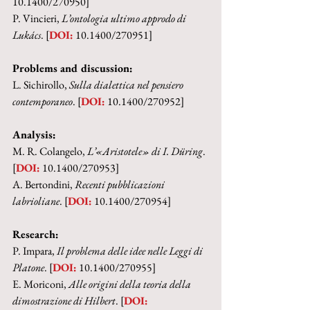
10.1400/270950]
P. Vincieri, 
L’ontologia ultimo approdo di 
Lukács
. [
DOI:
 10.1400/270951]
Problems and discussion:
L. Sichirollo, 
Sulla dialettica nel pensiero 
contemporaneo
. [
DOI:
 10.1400/270952]
Analysis:
M. R. Colangelo, 
L’«Aristotele» di I. Düring
. 
[
DOI:
 10.1400/270953]
A. Bertondini, 
Recenti pubblicazioni 
labrioliane
. [
DOI:
 10.1400/270954]
Research:
P. Impara, 
Il problema delle idee nelle Leggi di 
Platone
. [
DOI:
 10.1400/270955]
E. Moriconi, 
Alle origini della teoria della 
dimostrazione di Hilbert
. [
DOI: