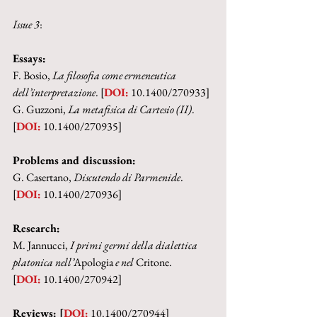
Issue 3
:
Essays:
F. Bosio, 
La filosofia come ermeneutica 
dell’interpretazione
. [
DOI:
 10.1400/270933]
G. Guzzoni, 
La metafisica di Cartesio (II)
. 
[
DOI:
 10.1400/270935]
Problems and discussion:
G. Casertano, 
Discutendo di Parmenide
. 
[
DOI:
 10.1400/270936]
Research:
M. Jannucci, 
I primi germi della dialettica 
platonica nell’
Apologia
 e nel 
Critone.
[
DOI:
 10.1400/270942]
Reviews: [
DOI:
 10.1400/270944]