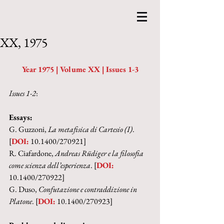
XX, 1975
Year 1975 | Volume XX | Issues 1-3
Issues 1-2
: 
Essays:
G. Guzzoni, 
La metafisica di Cartesio (I)
. 
[
DOI:
 10.1400/270921]
R. Ciafardone, 
Andreas Rüdiger e la filosofia 
come scienza dell’esperienza
. [
DOI:
10.1400/270922]
G. Duso, 
Confutazione e contraddizione in 
Platone
. [
DOI:
 10.1400/270923]