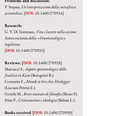
Problems and discussion:
P. Impara, 
Un’interpretazione della metafisica 
aristotelica
. [
DOI:
 10.1400/270924]
Research:
G. V. Di Tommaso, 
Vita e lavoro nella sezione 
Autocoscienza
 della «Fenomenologia» 
hegeliana
.
[
DOI:
 10.1400/270925]
Reviews: [
DOI:
 10.1400/270928]
Marcucci S., 
Aspetti epistemologici delle 
finalità in Kant
 (Bolognini B.).
Couturier F., 
Monde et être chez Heidegger
(Lisciani-Petrini E.).
Gentile M., 
Breve trattato di filosofia
 (Bosio F).
Prini P., 
Cristianesimo e ideologia
 (Balzan L.).
Books received [
DOI:
 10.1400/270930]