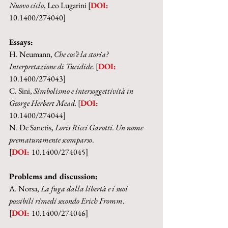
Nuovo ciclo
, Leo Lugarini [
DOI: 
10.1400/274040]
Essays:
H. Neumann, 
Che cos’è la storia? 
Interpretazione di Tucidide. 
[
DOI: 
10.1400/274043]
C. Sini, 
Simbolismo e intersoggettività in 
George Herbert Mead. 
[
DOI: 
10.1400/274044]
N. De Sanctis, 
Loris Ricci Garotti. Un nome 
prematuramente scomparso
. 
[
DOI: 
10.1400/274045]
Problems and discussion:
A. Norsa, 
La fuga dalla libertà e i suoi 
possibili rimedi secondo Erich Fromm
.
[
DOI: 
10.1400/274046]