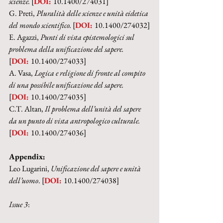
scienze. 
[
DOI: 
10.1400/274031]
G. Preti, 
Pluralità delle scienze e unità eidetica 
del mondo scientifico. 
[
DOI: 
10.1400/274032]
E. Agazzi,
 Punti di vista epistemologici sul 
problema della unificazione del sapere.
[
DOI: 
10.1400/274033]
A. Vasa, 
Logica e religione di fronte al compito 
di una possibile unificazione del sapere. 
[
DOI: 
10.1400/274035]
C.T. Altan, 
Il problema dell’unità del sapere 
da un punto di vista antropologico culturale.
[
DOI: 
10.1400/274036]
Appendix:
Leo Lugarini, 
Unificazione del sapere e unità 
dell’uomo
. [
DOI: 
10.1400/274038]
Issue 3
: