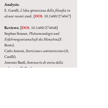
Analysis:
E. Garulli, 
L’idea spinoziana della filosofia in 
alcuni recenti studi
. [
DOI: 
10.1400/274047]
Reviews: [
DOI: 
10.1400/274048]
Stephan Strasser, 
Phänomenologie und 
Erfahrungswissenschaft des Menschen,
(F. 
Bosio).
Carlo Antoni, 
Storicismo e antistoricismo
 (A. 
Canilli).
Antonio Banfi, 
Sommario di storia della 
pedagogia
 (F. Papi).
Antonio Banfi, 
Ricerche sull’amor famigliare e 
tre scritti inediti
 (F. Papi).
Adele Canilli, 
Tempo e libertà
 (E. Garulli).
Carlo Giacon, 
L’oggettività in Antonio 
Rosmini
 (G. M. Pozzo).
Italo Mancini, 
Il giovane Rosmini. I: La 