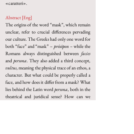
«caratteri».
Abstract [Eng]
The origins of the word “mask”, which remain 
unclear, refer to crucial differences pervading 
our culture. The Greeks had only one word for 
both “face” and “mask” – 
prósōpon 
– while the 
Romans always distinguished between 
facies 
and 
persona
. They also added a third concept, 
vultus
, meaning the physical trace of an ethos, a 
character. But what could be properly called a 
face, and how does it differ from a mask? What 
lies behind the Latin word 
persona
, both in the 
theatrical and juridical sense? How can we 
rethink the relation between face and character? 
And how can philosophy find its own paradigm 
in theatre? A suggestion is provided by Proclus 
in his commentary on Plato’s 
Republic
; he 
defines philosophy as a «mimesis of faces» and 