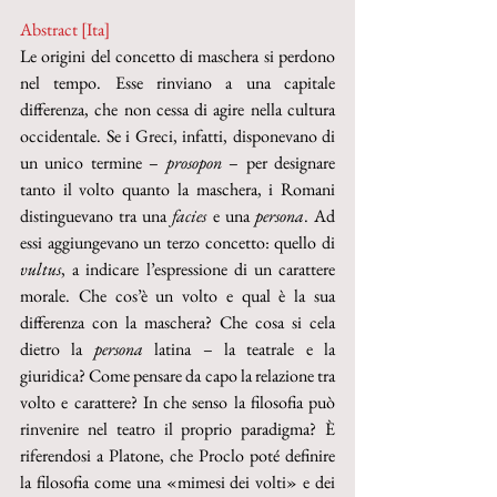
Abstract [Ita]
Le origini del concetto di maschera si perdono 
nel tempo. Esse rinviano a una capitale 
differenza, che non cessa di agire nella cultura 
occidentale. Se i Greci, infatti, disponevano di 
un unico termine – 
prosopon 
– per designare 
tanto il volto quanto la maschera, i Romani 
distinguevano tra una 
facies 
e una 
persona
. Ad 
essi aggiungevano un terzo concetto: quello di 
vultus
, a indicare l’espressione di un carattere 
morale. Che cos’è un volto e qual è la sua 
differenza con la maschera? Che cosa si cela 
dietro la 
persona 
latina – la teatrale e la 
giuridica? Come pensare da capo la relazione tra 
volto e carattere? In che senso la filosofia può 
rinvenire nel teatro il proprio paradigma? È 
riferendosi a Platone, che Proclo poté definire 
la filosofia come una «mimesi dei volti» e dei 