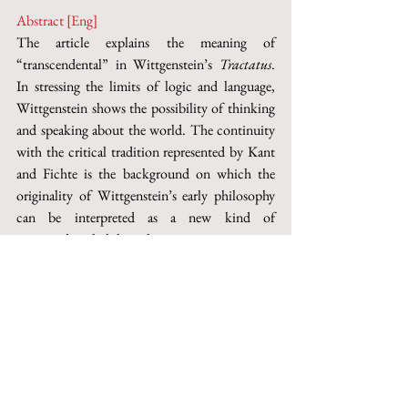
Abstract [Eng]
The article explains the meaning of 
“transcendental” in Wittgenstein’s 
Tractatus
. 
In stressing the limits of logic and language, 
Wittgenstein shows the possibility of thinking 
and speaking about the world. The continuity 
with the critical tradition represented by Kant 
and Fichte is the background on which the 
originality of Wittgenstein’s early philosophy 
can be interpreted as a new kind of 
transcendental philosophy.
Keywords
: transcendental, logic, ethics, sense, 
language.
Questo articolo può essere acquistato su 
Torrossa