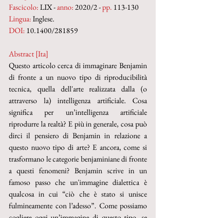
Fascicolo:
 LIX - 
anno:
 2020/2 - 
pp. 
113-130
Lingua:
 Inglese.
DOI: 
10.1400/281859
Abstract [Ita]
Questo articolo cerca di immaginare Benjamin 
di fronte a un nuovo tipo di riproducibilità 
tecnica, quella dell'arte realizzata dalla (o 
attraverso la) intelligenza artificiale. Cosa 
significa per un’intelligenza artificiale 
riprodurre la realtà? E più in generale, cosa può 
dirci il pensiero di Benjamin in relazione a 
questo nuovo tipo di arte? E ancora, come si 
trasformano le categorie benjaminiane di fronte 
a questi fenomeni? Benjamin scrive in un 
famoso passo che un'immagine dialettica è 
qualcosa in cui “ciò che è stato si unisce 
fulmineamente con l’adesso”. Come possiamo 
cogliere oggi un’immagine di questo tipo, se 