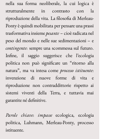
nella sua forma neoliberale, la cui logica è 
strutturalmente in contrasto con la 
riproduzione della vita. La filosofia di Merleau-
Ponty è quindi mobilitata per pensare una prassi 
trasformativa insieme 
pesante
 – cioè radicata nel 
peso del mondo e nelle sue sedimentazioni – e 
contingente
: sempre una scommessa sul futuro. 
Infine, il saggio suggerisce che l’ecologia 
politica non può significare un “ritorno alla 
natura”, ma va intesa come 
processo istituente
: 
invenzione di nuove forme di vita e 
riproduzione non contraddittorie rispetto ai 
sistemi viventi della Terra, e tuttavia mai 
garantite né definitive.
Parole chiave
: 
impasse
 ecologica, ecologia 
politica, Luhmann, Merleau-Ponty, processo 
istituente.