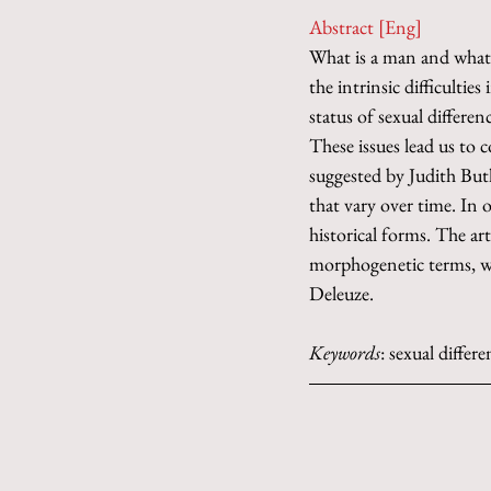
Abstract [Eng]
What is a man and what i
the intrinsic difficultie
status of sexual differen
These issues lead us to 
suggested by Judith Butl
that vary over time. In o
historical forms. The art
morphogenetic terms, wit
Deleuze.
Keywords
: sexual differ