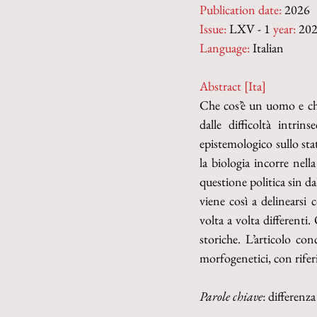
Publication date:
 2026
Issue:
 LXV - 1 
year:
 202
Language:
 Italian
Abstract [Ita]
Che cos’è un uomo e che 
dalle difficoltà intri
epistemologico sullo stat
la biologia incorre nell
questione politica sin da
viene così a delinearsi
volta a volta differenti
storiche. L’articolo con
morfogenetici, con riferi
Parole chiave
: differenz