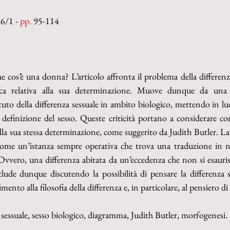
6/1 - 
pp.
 95-114
cos’è una donna? L’articolo affronta il problema della differenza 
nseca relativa alla sua determinazione. Muove dunque da una 
uto della differenza sessuale in ambito biologico, mettendo in luce 
a definizione del sesso. Queste criticità portano a considerare com
lla sua stessa determinazione, come suggerito da Judith Butler. La 
 come un’istanza sempre operativa che trova una traduzione in 
. Ovvero, una differenza abitata da un’eccedenza che non si esauris
clude dunque discutendo la possibilità di pensare la differenza s
mento alla filosofia della differenza e, in particolare, al pensiero d
a sessuale, sesso biologico, diagramma, Judith Butler, morfogenesi.