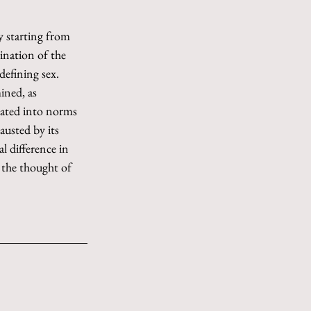
y starting from 
ination of the 
defining sex. 
ined, as 
slated into norms 
austed by its 
l difference in 
 the thought of 