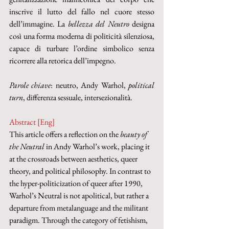
inscrive il lutto del fallo nel cuore stesso 
dell’immagine. La 
bellezza del Neutro
 designa 
così una forma moderna di politicità silenziosa, 
capace di turbare l’ordine simbolico senza 
ricorrere alla retorica dell’impegno.
Parole chiave
: neutro, Andy Warhol, 
political 
turn
, differenza sessuale, intersezionalità.
Abstract [Eng]
This article offers a reflection on the 
beauty of 
the Neutral
 in Andy Warhol’s work, placing it 
at the crossroads between aesthetics, queer 
theory, and political philosophy. In contrast to 
the hyper-politicization of queer after 1990, 
Warhol’s Neutral is not apolitical, but rather a 
departure from metalanguage and the militant 
paradigm. Through the category of fetishism, 