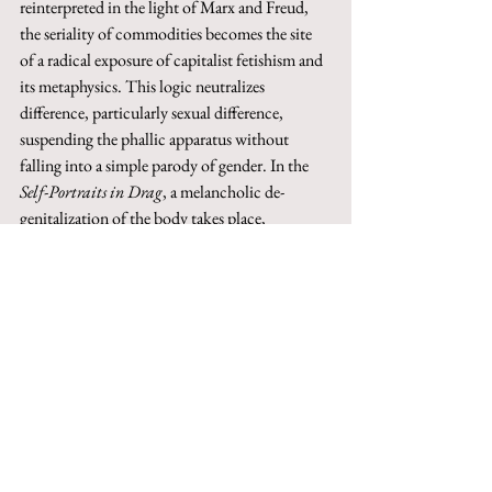
reinterpreted in the light of Marx and Freud, 
the seriality of commodities becomes the site 
of a radical exposure of capitalist fetishism and 
its metaphysics. This logic neutralizes 
difference, particularly sexual difference, 
suspending the phallic apparatus without 
falling into a simple parody of gender. In the 
Self-Portraits in Drag
, a melancholic de-
genitalization of the body takes place, 
inscribing the mourning of the phallus at the 
very heart of the image. The 
beauty of the 
Neutral
 thus designates a modern form of 
silent politicality, capable of disturbing the 
symbolic order without resorting to the 
rhetoric of commitment.
Keywords
: neutral, Andy Warhol, political turn, 
sexual difference, intersectionality.