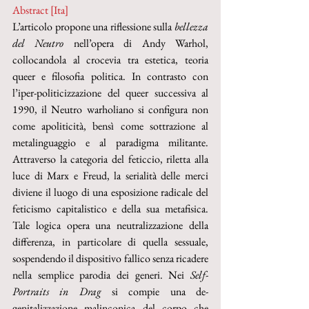
Abstract [Ita]
L’articolo propone una riflessione sulla 
bellezza 
del Neutro
 nell’opera di Andy Warhol, 
collocandola al crocevia tra estetica, teoria 
queer e filosofia politica. In contrasto con 
l’iper-politicizzazione del queer successiva al 
1990, il Neutro warholiano si configura non 
come apoliticità, bensì come sottrazione al 
metalinguaggio e al paradigma militante. 
Attraverso la categoria del feticcio, riletta alla 
luce di Marx e Freud, la serialità delle merci 
diviene il luogo di una esposizione radicale del 
feticismo capitalistico e della sua metafisica. 
Tale logica opera una neutralizzazione della 
differenza, in particolare di quella sessuale, 
sospendendo il dispositivo fallico senza ricadere 
nella semplice parodia dei generi. Nei 
Self-
Portraits in Drag
 si compie una de-
genitalizzazione malinconica del corpo che 