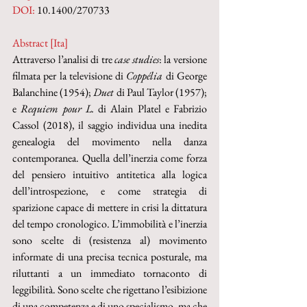
DOI: 
10.1400/270733
Abstract [Ita]
Attraverso l’analisi di tre 
case studies
: la versione 
filmata per la televisione di 
Coppélia
 di George 
Balanchine (1954); 
Duet 
di Paul Taylor (1957); 
e 
Requiem pour L. 
di Alain Platel e Fabrizio 
Cassol (2018), il saggio individua una inedita 
genealogia del movimento nella danza 
contemporanea. Quella dell’inerzia come forza 
del pensiero intuitivo antitetica alla logica 
dell’introspezione, e come strategia di 
sparizione capace di mettere in crisi la dittatura 
del tempo cronologico. L’immobilità e l’inerzia 
sono scelte di (resistenza al) movimento 
informate di una precisa tecnica posturale, ma 
riluttanti a un immediato tornaconto di 
leggibilità. Sono scelte che rigettano l’esibizione 
di una competenza e di uno specialismo, ma che 