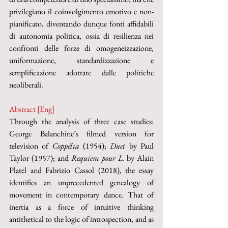
privilegiano il coinvolgimento emotivo e non-
pianificato, diventando dunque fonti affidabili 
di autonomia politica, ossia di resilienza nei 
confronti delle forze di omogeneizzazione, 
uniformazione, standardizzazione e 
semplificazione adottate dalle politiche 
neoliberali.
Abstract [Eng]
Through the analysis of three case studies: 
George Balanchine’s filmed version for 
television of 
Coppélia 
(1954); 
Duet 
by Paul 
Taylor (1957); and 
Requiem pour L. 
by Alain 
Platel and Fabrizio Cassol (2018), the essay 
identifies an unprecedented genealogy of 
movement in contemporary dance. That of 
inertia as a force of intuitive thinking 
antithetical to the logic of introspection, and as 