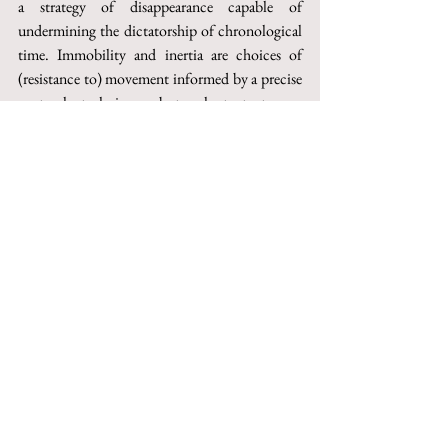
a strategy of disappearance capable of 
undermining the dictatorship of chronological 
time. Immobility and inertia are choices of 
(resistance to) movement informed by a precise 
postural technique, but reluctant to an 
immediate readability. They are choices that 
reject the exhibition of a competence and a 
specialism, but that privilege the emotional and 
non-planned involvement, thus becoming 
reliable sources of political autonomy, that is of 
resilience towards the forces of 
homogenization, uniformity, standardization 
and simplification adopted by neoliberal 
policies.
This paper can be purchased on Torrossa
http://digital.casalini.it/10.1400/270733
© 2023 by Inschibboleth edizioni - Roma