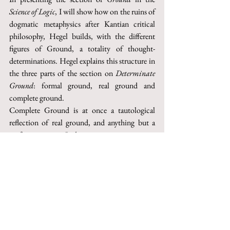
Science of Logic
, I will show how on the ruins of 
dogmatic metaphysics after Kantian critical 
philosophy, Hegel builds, with the different 
figures of Ground, a totality of thought-
determinations. Hegel explains this structure in 
the three parts of the section on 
Determinate 
Ground
: formal ground, real ground and 
complete ground. 
Complete Ground is at once a tautological 
reflection of real ground, and anything but a 
performative act. It does not constitute a new 
reality as a ground, but it introduces a new 
conception of totality that fully grants the 
autonomy and unequal development of real 
determinations.
This paper can be purchased on Torrossa