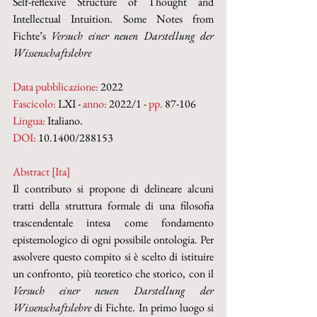
Self-reflexive Structure of Thought and 
Intellectual Intuition. Some Notes from 
Fichte’s 
Versuch einer neuen Darstellung der 
Wissenschaftslehre
Data pubblicazione:
 2022
Fascicolo:
 LXI - 
anno:
 2022/1 - 
pp. 
87-106
Lingua:
 Italiano.
DOI: 
10.1400/288153
Abstract [Ita]
Il contributo si propone di delineare alcuni 
tratti della struttura formale di una filosofia 
trascendentale intesa come fondamento 
epistemologico di ogni possibile ontologia. Per 
assolvere questo compito si è scelto di istituire 
un confronto, più teoretico che storico, con il 
Versuch einer neuen Darstellung der 
Wissenschaftslehre
 di Fichte. In primo luogo si 