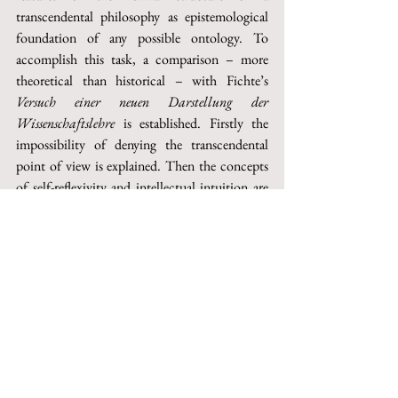
transcendental philosophy as epistemological 
foundation of any possible ontology. To 
accomplish this task, a comparison – more 
theoretical than historical – with Fichte’s 
Versuch einer neuen Darstellung der 
Wissenschaftslehre
 is established. Firstly the 
impossibility of denying the transcendental 
point of view is explained. Then the concepts 
of self-reflexivity and intellectual intuition are 
brought into focus, as structuring the same 
transcendental point of view. In particular, the 
dialectical self-foundation of the reflective 
circle is brought to light. Finally, because of the 
internal limits of transcendental philosophy, the 
need to pass, within the same transcendental 
point of view, to an ontology of the act 
emerges. 