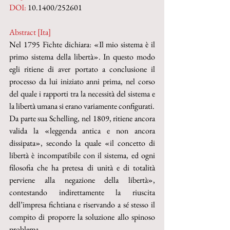
DOI: 
10.1400/252601
Abstract [Ita]
Nel 1795 Fichte dichiara: «Il mio sistema è il 
primo sistema della libertà». In questo modo 
egli ritiene di aver portato a conclusione il 
processo da lui iniziato anni prima, nel corso 
del quale i rapporti tra la necessità del sistema e 
la libertà umana si erano variamente configurati.
Da parte sua Schelling, nel 1809, ritiene ancora 
valida la «leggenda antica e non ancora 
dissipata», secondo la quale «il concetto di 
libertà è incompatibile con il sistema, ed ogni 
filosofia che ha pretesa di unità e di totalità 
perviene alla negazione della libertà», 
contestando indirettamente la riuscita 
dell’impresa fichtiana e riservando a sé stesso il 
compito di proporre la soluzione allo spinoso 
problema.