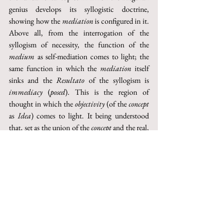
genius develops its syllogistic doctrine, 
showing how the 
mediation
 is configured in it. 
Above all, from the interrogation of the 
syllogism of necessity, the function of the 
medium
 as self-mediation comes to light; the 
same function in which the 
mediation
 itself 
sinks and the 
Resultato 
of the syllogism is 
immediacy
 (
posed
). This is the region of 
thought in which the 
objectivity 
(of the 
concept
as 
Idea
) comes to light. It being understood 
that, set as the union of the 
concept
 and the real, 
the Idea (in virtue of the presentation made of 
the 
medium
) is also the difference between the 
two. The movement that such an opposition of 
the concept and the real undergoes in the 
finite 
real therefore shows to be based on an 
opposition that is able to avoid that mediation 
that, mediating in itself, precisely deprived it of 