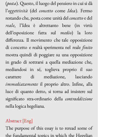
(
posta
). Questo, il luogo del pensiero in cui si dà 
l’
oggettività
 (del 
concetto
 come 
Idea
). Fermo 
restando che, posta come unità del 
concetto
 e del 
reale
, l’Idea è altrettanto bene (in virtù 
dell’esposizione fatta sul 
medio
) la loro 
differenza. Il movimento che tale opposizione 
di concetto e realtà sperimenta nel reale 
finito
mostra quindi di poggiare su una opposizione 
in grado di sottrarsi a quella mediazione che, 
mediandosi in sé, toglieva proprio il suo 
carattere di mediazione, lasciando 
immediatamente
 il proprio altro. Infine, alla 
luce di quanto detto, si torna ad insistere sul 
significato stra-ordinario della 
contraddizione
nella logica hegeliana.
Abstract [Eng]
The purpose of this essay is to reread some of 
the fundamental topics in which the Hegelian 