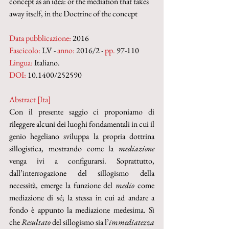
concept as an idea: or the mediation that takes 
away itself, in the Doctrine of the concept
Data pubblicazione:
 2016
Fascicolo:
 LV - 
anno:
 2016/2 - 
pp.
 97-110
Lingua:
 Italiano.
DOI: 
10.1400/252590
Abstract [Ita]
Con il presente saggio ci proponiamo di 
rileggere alcuni dei luoghi fondamentali in cui il 
genio hegeliano sviluppa la propria dottrina 
sillogistica, mostrando come la 
mediazione
venga ivi a configurarsi. Soprattutto, 
dall’interrogazione del sillogismo della 
necessità, emerge la funzione del 
medio 
come 
mediazione di sé; la stessa in cui ad andare a 
fondo è appunto la mediazione medesima. Sì 
che 
Resultato
 del sillogismo sia l’
immediatezza