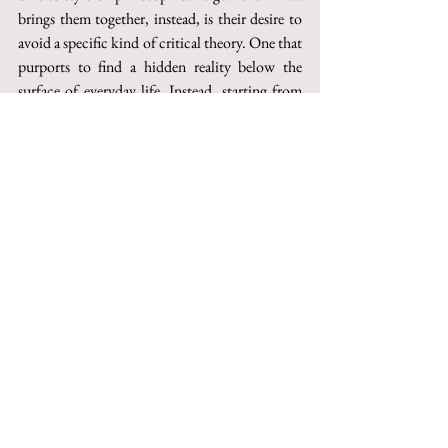
brings them together, instead, is their desire to 
avoid a specific kind of critical theory. One that 
purports to find a hidden reality below the 
surface of everyday life. Instead, starting from 
the work of Bernard Williams and Michael 
Walzer, the essay attempts at recovering a 
hermeneutical approach to practical 
philosophy. An approach that would allow 
practical philosophy to avoid vices such as 
moralism, and more accurately describe the 
lived experience of moral agents.
Keywords
: postcritique, critical theory, 
moralism, Bernard Williams, Michael Walzer.
This paper can be purchased on Torrossa
http://digital.casalini.it/10.1400/282870
© 2023 by Inschibboleth edizioni - Roma