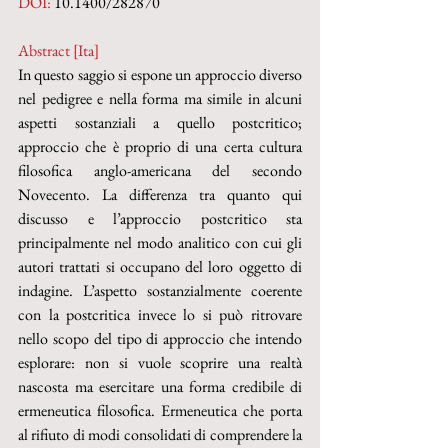
DOI: 
10.1400/282870
Abstract [Ita]
In questo saggio si espone un approccio diverso 
nel pedigree e nella forma ma simile in alcuni 
aspetti sostanziali a quello postcritico; 
approccio che è proprio di una certa cultura 
filosofica anglo-americana del secondo 
Novecento. La differenza tra quanto qui 
discusso e l’approccio postcritico sta 
principalmente nel modo analitico con cui gli 
autori trattati si occupano del loro oggetto di 
indagine. L’aspetto sostanzialmente coerente 
con la postcritica invece lo si può ritrovare 
nello scopo del tipo di approccio che intendo 
esplorare: non si vuole scoprire una realtà 
nascosta ma esercitare una forma credibile di 
ermeneutica filosofica. Ermeneutica che porta 
al rifiuto di modi consolidati di comprendere la 