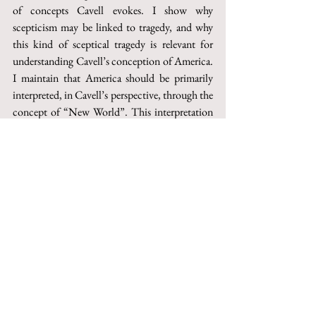
of concepts Cavell evokes. I show why 
scepticism may be linked to tragedy, and why 
this kind of sceptical tragedy is relevant for 
understanding Cavell’s conception of America. 
I maintain that America should be primarily 
interpreted, in Cavell’s perspective, through the 
concept of “New World”. This interpretation 
engenders a specific kind of sceptical anxiety, 
which translates into the attempt of knowing 
whether America, that is the New World, 
actually exists. I also outline what a non 
sceptical and non tragic appropriation of the 
concept of America, in Cavell’s perspective, 
would consist in. This would require 
interpreting the New World not as a specific 
place or social setting, but as a certain type of 
relationship between the subject and the world 
(the contents of which relationship is given by 
the idea of seeing the world as the place in 