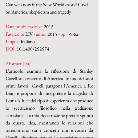
Can we know if the New World exists? Cavell 
on America, skepticism and tragedy
Data pubblicazione:
 2015
Fascicolo:
 LIV - 
anno:
 2015 - 
pp.
 39-62
Lingua:
 Italiano.
DOI: 
10.1400/252574
Abstract [Ita]
L’articolo esamina la riflessione di Stanley 
Cavell sul concetto di America. In uno dei suoi 
primi lavori, Cavell paragona l’America a Re 
Lear, e propone di interpretare la tragedia di 
Lear alla luce del tipo di esperienza che produce 
lo scetticismo filosofico nella tradizione 
cartesiana. La mia ricostruzione prende spunto 
da questa idea, mostrando le relazioni che 
intercorrono tra i concetti qui invocati da 
Cavell: chiarisco perché lo scetticismo possa 