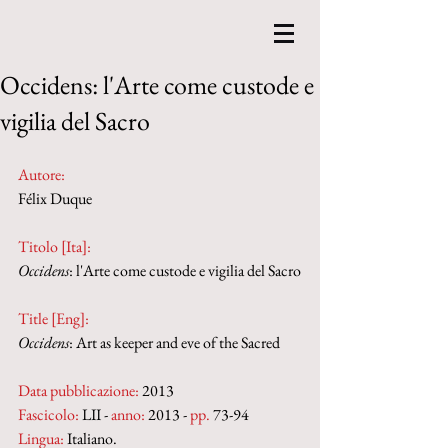
Occidens: l'Arte come custode e
vigilia del Sacro
Autore:
Félix Duque
Titolo [Ita]: 
Occidens
: l'Arte come custode e vigilia del Sacro
Title [Eng]: 
Occidens
: Art as keeper and eve of the Sacred
Data pubblicazione:
 2013
Fascicolo:
 LII - 
anno:
 2013 - 
pp.
 73-94
Lingua:
 Italiano.