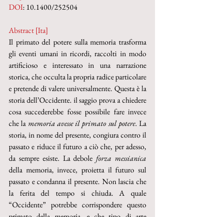
DOI
: 10.1400/252504
Abstract [Ita] 
Il primato del potere sulla memoria trasforma 
gli eventi umani in ricordi, raccolti in modo 
artificioso e interessato in una narrazione 
storica, che occulta la propria radice particolare 
e pretende di valere universalmente. Questa è la 
storia dell’Occidente. il saggio prova a chiedere 
cosa succederebbe fosse possibile fare invece 
che la 
memoria avesse il primato sul potere
. La 
storia, in nome del presente, congiura contro il 
passato e riduce il futuro a ciò che, per adesso, 
da sempre esiste. La debole 
forza messianica 
della memoria, invece, proietta il futuro sul 
passato e condanna il presente. Non lascia che 
la ferita del tempo si chiuda. A quale 
“Occidente” potrebbe corrispondere questo 
primato della memoria, e che tipo di arte 